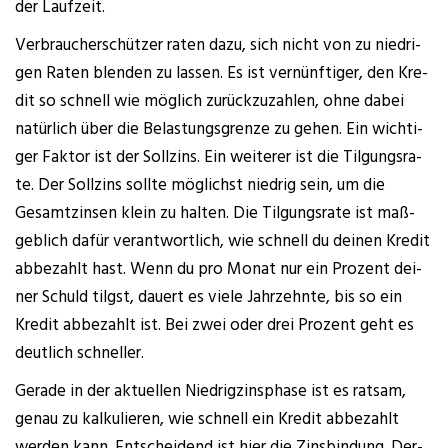
der Laufzeit.
Ver­brau­cher­schüt­zer raten dazu, sich nicht von zu nied­ri­
gen Raten blen­den zu las­sen. Es ist ver­nünf­ti­ger, den Kre­
dit so schnell wie mög­lich zurück­zu­zah­len, ohne dabei
natür­lich über die Belas­tungs­gren­ze zu gehen. Ein wich­ti­
ger Fak­tor ist der Soll­zins. Ein wei­te­rer ist die Til­gungs­ra­
te. Der Soll­zins soll­te mög­lichst nied­rig sein, um die
Gesamt­zin­sen klein zu hal­ten. Die Til­gungs­ra­te ist maß­
geb­lich dafür ver­ant­wort­lich, wie schnell du dei­nen Kre­dit
abbe­zahlt hast. Wenn du pro Monat nur ein Pro­zent dei­
ner Schuld tilgst, dau­ert es vie­le Jahr­zehn­te, bis so ein
Kre­dit abbe­zahlt ist. Bei zwei oder drei Pro­zent geht es
deut­lich schneller.
Gera­de in der aktu­el­len Nied­rig­zins­pha­se ist es rat­sam,
genau zu kal­ku­lie­ren, wie schnell ein Kre­dit abbe­zahlt
wer­den kann. Ent­schei­dend ist hier die Zins­bin­dung. Der­