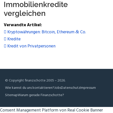
Immo­bi­li­en­kre­di­te
vergleichen
Ver­wand­te Artikel:
Kryp­to­wäh­run­gen: Bit­co­in, Ethe­re­um
Co.
&
Kredite
Kre­dit von Privatpersonen
© Copyright finanzschotte 2005 – 2026.
Wie kannst du uns kontaktieren?
Jobs
Daten­schutz
Impres­sum
Site­map
War­um gera­de Finanzschotte?
Consent Management Platform von Real Cookie Banner