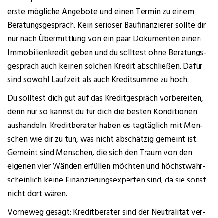
ers­te mög­li­che Ange­bo­te und einen Ter­min zu einem
Bera­tungs­ge­spräch. Kein seriö­ser Bau­fi­nan­zie­rer soll­te dir
nur nach Über­mitt­lung von ein paar Doku­men­ten einen
Immo­bi­li­en­kre­dit geben und du soll­test ohne Bera­tungs­
ge­spräch auch kei­nen sol­chen Kre­dit abschlie­ßen. Dafür
sind sowohl Lauf­zeit als auch Kre­dit­sum­me zu hoch.
Du soll­test dich gut auf das Kre­dit­ge­spräch vor­be­rei­ten,
denn nur so kannst du für dich die bes­ten Kon­di­tio­nen
aus­han­deln. Kre­dit­be­ra­ter haben es tag­täg­lich mit Men­
schen wie dir zu tun, was nicht abschät­zig gemeint ist.
Gemeint sind Men­schen, die sich den Traum von den
eige­nen vier Wän­den erfül­len möch­ten und höchst­wahr­
schein­lich kei­ne Finan­zie­rungs­exper­ten sind, da sie sonst
nicht dort wären.
Vor­ne­weg gesagt: Kre­dit­be­ra­ter sind der Neu­tra­li­tät ver­