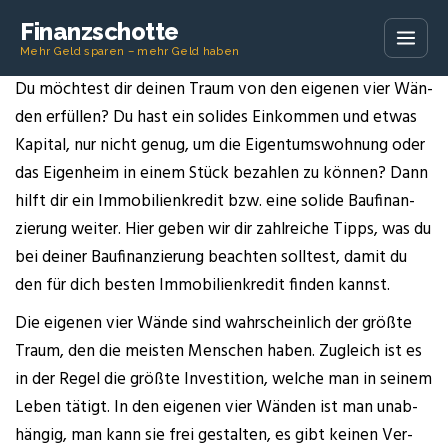
Finanzschotte
Mehr Geld sparen – mehr Geld haben
Du möch­test dir dei­nen Traum von den eige­nen vier Wän­
den erfül­len? Du hast ein soli­des Ein­kom­men und etwas
Kapi­tal, nur nicht genug, um die Eigen­tums­woh­nung oder
das Eigen­heim in einem Stück bezah­len zu kön­nen? Dann
hilft dir ein Immo­bi­li­en­kre­dit bzw. eine soli­de Bau­fi­nan­
zie­rung wei­ter. Hier geben wir dir zahl­rei­che Tipps, was du
bei dei­ner Bau­fi­nan­zie­rung beach­ten soll­test, damit du
den für dich bes­ten Immo­bi­li­en­kre­dit fin­den kannst.
Die eige­nen vier Wän­de sind wahr­schein­lich der größ­te
Traum, den die meis­ten Men­schen haben. Zugleich ist es
in der Regel die größ­te Inves­ti­ti­on, wel­che man in sei­nem
Leben tätigt. In den eige­nen vier Wän­den ist man unab­
hän­gig, man kann sie frei gestal­ten, es gibt kei­nen Ver­