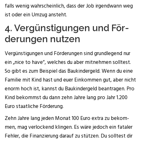
falls wenig wahr­schein­lich, dass der Job irgend­wann weg
ist oder ein Umzug ansteht.
4. Ver­güns­ti­gun­gen und För­
de­run­gen nutzen
Ver­güns­ti­gun­gen und För­de­run­gen sind grund­le­gend nur
ein „nice to have“, wel­ches du aber mit­neh­men soll­test.
So gibt es zum Bei­spiel das Bau­kin­der­geld. Wenn du eine
Fami­lie mit Kind hast und euer Ein­kom­men gut, aber nicht
enorm hoch ist, kannst du Bau­kin­der­geld bean­tra­gen. Pro
Kind bekommst du dann zehn Jah­re lang pro Jahr 1.200
Euro staat­li­che Förderung.
Zehn Jah­re lang jeden Monat 100 Euro extra zu bekom­
men, mag ver­lo­ckend klin­gen. Es wäre jedoch ein fata­ler
Feh­ler, die Finan­zie­rung dar­auf zu stüt­zen. Du soll­test dir