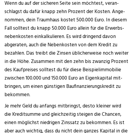
Wenn du auf der siche­ren Sei­te sein möch­test, ver­an­
schlagst du dafür knapp zehn Pro­zent der Kos­ten. Ange­
nom­men, dein Traum­haus kos­tet 500.000 Euro. In die­sem
Fall soll­test du knapp 50.000 Euro allein für die Erwerbs­
ne­ben­kos­ten ein­kal­ku­lie­ren. Es wird drin­gend davon
abge­ra­ten, auch die Neben­kos­ten von dem Kre­dit zu
bezah­len. Das treibt die Zin­sen übli­cher­wei­se noch wei­ter
in die Höhe. Zusam­men mit den zehn bis zwan­zig Pro­zent
des Kauf­prei­ses soll­test du für die­se Bei­spielim­mo­bi­lie
zwi­schen 100.000 und 150.000 Euro an Eigen­ka­pi­tal mit­
brin­gen, um einen güns­ti­gen Bau­fi­nan­zie­rungs­kre­dit zu
bekommen.
Je mehr Geld du anfangs mit­bringst, des­to klei­ner wird
die Kre­dit­sum­me und gleich­zei­tig stei­gen die Chan­cen,
einen mög­lichst nied­ri­gen Zins­satz zu bekom­men. Es ist
aber auch wich­tig, dass du nicht dein gan­zes Kapi­tal in die