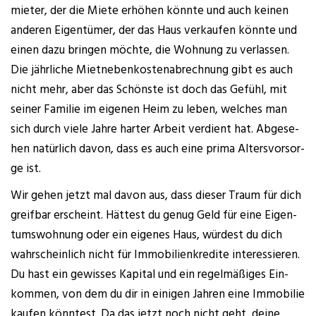
mie­ter, der die Mie­te erhö­hen könn­te und auch kei­nen
ande­ren Eigen­tü­mer, der das Haus ver­kau­fen könn­te und
einen dazu brin­gen möch­te, die Woh­nung zu ver­las­sen.
Die jähr­li­che Miet­ne­ben­kos­ten­ab­rech­nung gibt es auch
nicht mehr, aber das Schöns­te ist doch das Gefühl, mit
sei­ner Fami­lie im eige­nen Heim zu leben, wel­ches man
sich durch vie­le Jah­re har­ter Arbeit ver­dient hat. Abge­se­
hen natür­lich davon, dass es auch eine pri­ma Alters­vor­sor­
ge ist.
Wir gehen jetzt mal davon aus, dass die­ser Traum für dich
greif­bar erscheint. Hät­test du genug Geld für eine Eigen­
tums­woh­nung oder ein eige­nes Haus, wür­dest du dich
wahr­schein­lich nicht für Immo­bi­li­en­kre­di­te inter­es­sie­ren.
Du hast ein gewis­ses Kapi­tal und ein regel­mä­ßi­ges Ein­
kom­men, von dem du dir in eini­gen Jah­ren eine Immo­bi­lie
kau­fen könn­test. Da das jetzt noch nicht geht, dei­ne