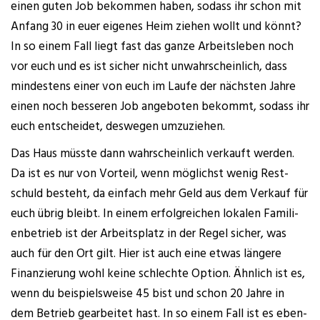
einen guten Job bekom­men haben, sodass ihr schon mit
Anfang 30 in euer eige­nes Heim zie­hen wollt und könnt?
In so einem Fall liegt fast das gan­ze Arbeits­le­ben noch
vor euch und es ist sicher nicht unwahr­schein­lich, dass
min­des­tens einer von euch im Lau­fe der nächs­ten Jah­re
einen noch bes­se­ren Job ange­bo­ten bekommt, sodass ihr
euch ent­schei­det, des­we­gen umzuziehen.
Das Haus müss­te dann wahr­schein­lich ver­kauft wer­den.
Da ist es nur von Vor­teil, wenn mög­lichst wenig Rest­
schuld besteht, da ein­fach mehr Geld aus dem Ver­kauf für
euch übrig bleibt. In einem erfolg­rei­chen loka­len Fami­li­
en­be­trieb ist der Arbeits­platz in der Regel sicher, was
auch für den Ort gilt. Hier ist auch eine etwas län­ge­re
Finan­zie­rung wohl kei­ne schlech­te Opti­on. Ähn­lich ist es,
wenn du bei­spiels­wei­se 45 bist und schon 20 Jah­re in
dem Betrieb gear­bei­tet hast. In so einem Fall ist es eben­