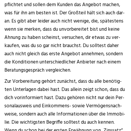
pflich­tet und sol­len dem Kun­den das Ange­bot machen,
was für ihn am bes­ten ist. Der Groß­teil hält sich auch dar­
an. Es gibt aber lei­der auch nicht weni­ge, die, spä­tes­tens
wenn sie mer­ken, dass du unvor­be­rei­tet bist und kei­ne
Ahnung zu haben scheinst, ver­su­chen, dir etwas zu ver­
kau­fen, was du so gar nicht brauchst. Du soll­test daher
auch nicht gleich das ers­te Ange­bot anneh­men, son­dern
die Kon­di­tio­nen unter­schied­li­cher Anbie­ter nach einem
Bera­tungs­ge­spräch vergleichen.
Zur Vor­be­rei­tung gehört zunächst, dass du alle benö­tig­
ten Unter­la­gen dabei hast. Das allein zeigt schon, dass du
dich vor­in­for­miert hast. Dazu gehö­ren nicht nur dein Per­
so­nal­aus­weis und Ein­kom­mens- sowie Ver­mö­gens­nach­
wei­se, son­dern auch alle Infor­ma­tio­nen über die Immo­bi­
lie. Die wich­tigs­ten Begrif­fe soll­test du auch ken­nen.
Wenn du schon bei der ers­ten Erwäh­nung von „Zins­satz“