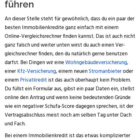
führen
An die­ser Stel­le steht für gewöhn­lich, dass du ein paar der
bes­ten Immo­bi­li­en­kre­di­te ganz ein­fach mit einem
Online-Ver­gleichs­rech­ner fin­den kannst. Das ist auch nicht
ganz falsch und wei­ter unten wirst du auch einen Ver­
gleichs­rech­ner fin­den, den du natür­lich ger­ne benut­zen
darfst. Bei Din­gen wir eine
Wohn­ge­bäu­de­ver­si­che­rung
,
einer
Kfz-Ver­si­che­rung
, einem neu­en
Strom­an­bie­ter
oder
einem
Pri­vat­kre­dit
ist das auch über­haupt kein Pro­blem.
Du füllst ein For­mu­lar aus, gibst ein paar Daten ein, stellst
online den Antrag und wenn kei­ne bedeu­ten­den Grün­de
wie ein nega­ti­ver Schufa-Score dage­gen spre­chen, ist der
Ver­trags­ab­schluss meist noch am sel­ben Tag unter Dach
und Fach.
Bei einem Immo­bi­li­en­kre­dit ist das etwas kom­pli­zier­ter