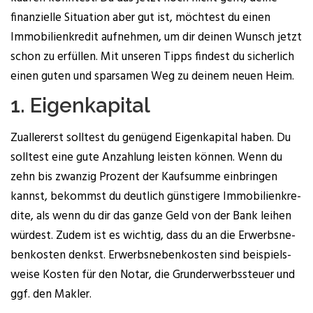
finan­zi­el­le Situa­ti­on aber gut ist, möch­test du einen
Immo­bi­li­en­kre­dit auf­neh­men, um dir dei­nen Wunsch jetzt
schon zu erfül­len. Mit unse­ren Tipps fin­dest du sicher­lich
einen guten und spar­sa­men Weg zu dei­nem neu­en Heim.
1. Eigen­ka­pi­tal
Zual­ler­erst soll­test du genü­gend Eigen­ka­pi­tal haben. Du
soll­test eine gute Anzah­lung leis­ten kön­nen. Wenn du
zehn bis zwan­zig Pro­zent der Kauf­sum­me ein­brin­gen
kannst, bekommst du deut­lich güns­ti­ge­re Immo­bi­li­en­kre­
di­te, als wenn du dir das gan­ze Geld von der Bank lei­hen
wür­dest. Zudem ist es wich­tig, dass du an die Erwerbs­ne­
ben­kos­ten denkst. Erwerbs­ne­ben­kos­ten sind bei­spiels­
wei­se Kos­ten für den Notar, die Grund­er­werbs­steu­er und
ggf. den Makler.