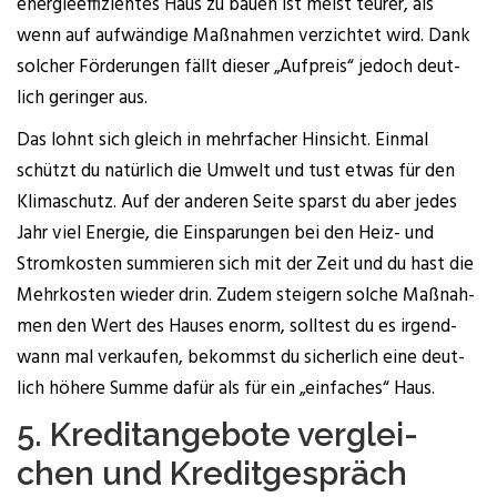
ener­gie­ef­fi­zi­en­tes Haus zu bau­en ist meist teu­rer, als
wenn auf auf­wän­di­ge Maß­nah­men ver­zich­tet wird. Dank
sol­cher För­de­run­gen fällt die­ser „Auf­preis“ jedoch deut­
lich gerin­ger aus.
Das lohnt sich gleich in mehr­fa­cher Hin­sicht. Ein­mal
schützt du natür­lich die Umwelt und tust etwas für den
Kli­ma­schutz. Auf der ande­ren Sei­te sparst du aber jedes
Jahr viel Ener­gie, die Ein­spa­run­gen bei den Heiz- und
Strom­kos­ten sum­mie­ren sich mit der Zeit und du hast die
Mehr­kos­ten wie­der drin. Zudem stei­gern sol­che Maß­nah­
men den Wert des Hau­ses enorm, soll­test du es irgend­
wann mal ver­kau­fen, bekommst du sicher­lich eine deut­
lich höhe­re Sum­me dafür als für ein „ein­fa­ches“ Haus.
5. Kre­dit­an­ge­bo­te ver­glei­
chen und Kre­dit­ge­spräch