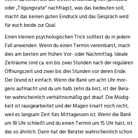
oder „Til­gungs­ra­te“ nach­fragst, was das bedeu­ten soll,
macht das kei­nen guten Ein­druck und das Gespräch wird
für euch bei­de zur Qual.
Einen klei­nen psy­cho­lo­gi­schen Trick soll­test du in jedem
Fall anwen­den. Wenn du einen Ter­min ver­ein­barst, mach
dies am bes­ten am frü­hen Vor- oder Nach­mit­tag. Idea­le
Zeit­räu­me sind ca. ein bis zwei Stun­den nach der regu­lä­ren
Öff­nungs­zeit und zwei bis drei Stun­den vor deren Ende.
Der Grund ist ein­fach. Wenn die Bank um acht Uhr mor­
gens auf­macht und du um halb zehn da bist, ist der Bera­
ter wahr­schein­lich ver­hält­nis­mä­ßig gut drauf. Die Müdig­
keit ist raus­ge­ar­bei­tet und der Magen knurrt noch nicht,
weil es lang­sam Zeit fürs Mit­tag­essen ist. Wenn die Bank
um 18 Uhr schließt und du einen Ter­min um 15 Uhr hast, ist
das so ähn­lich. Dann hat der Bera­ter wahr­schein­lich schon