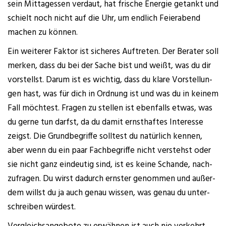
sein Mit­tag­essen ver­daut, hat fri­sche Ener­gie getankt und
schielt noch nicht auf die Uhr, um end­lich Fei­er­abend
machen zu können.
Ein wei­te­rer Fak­tor ist siche­res Auf­tre­ten. Der Bera­ter soll
mer­ken, dass du bei der Sache bist und weißt, was du dir
vor­stellst. Dar­um ist es wich­tig, dass du kla­re Vor­stel­lun­
gen hast, was für dich in Ord­nung ist und was du in kei­nem
Fall möch­test. Fra­gen zu stel­len ist eben­falls etwas, was
du ger­ne tun darfst, da du damit ernst­haf­tes Inter­es­se
zeigst. Die Grund­be­grif­fe soll­test du natür­lich ken­nen,
aber wenn du ein paar Fach­be­grif­fe nicht ver­stehst oder
sie nicht ganz ein­deu­tig sind, ist es kei­ne Schan­de, nach­
zu­fra­gen. Du wirst dadurch erns­ter genom­men und außer­
dem willst du ja auch genau wis­sen, was genau du unter­
schrei­ben würdest.