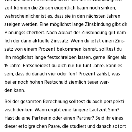
zeit kön­nen die Zin­sen eigent­lich kaum noch sin­ken,
wahr­schein­li­cher ist es, dass sie in den nächs­ten Jah­ren
stei­gen wer­den. Eine mög­lichst lan­ge Zins­bin­dung gibt dir
Pla­nungs­si­cher­heit. Nach Ablauf der Zins­bin­dung gilt näm­
lich der dann aktu­el­le Zins­satz. Wenn du jetzt einen Zins­
satz von einem Pro­zent bekom­men kannst, soll­test du
ihn mög­lichst lan­ge fest­schrei­ben las­sen, ger­ne län­ger als
15 Jah­re. Ent­schei­dest du dich nur für fünf Jah­re, kann es
sein, dass du danach vier oder fünf Pro­zent zahlst, was
bei er noch hohen Rest­schuld ziem­lich teu­er wer­
den kann.
Bei der gesam­ten Berech­nung soll­test du auch per­spek­ti­
visch den­ken. Wann ergibt eine län­ge­re Lauf­zeit Sinn?
Hast du eine Part­ne­rin oder einen Part­ner? Seid ihr eines
die­ser erfolg­rei­chen Paa­re, die stu­diert und danach sofort