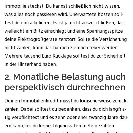
Immo­bi­lie steckst. Du kannst schließ­lich nicht wis­sen,
was alles noch pas­sie­ren wird. Uner­war­te­te Kos­ten soll­
test du ein­kal­ku­lie­ren. Es ist ja nicht aus­zu­schlie­ßen, dass
viel­leicht ein Blitz ein­schlägt und eine Span­nungs­spit­ze
dei­ne Elek­tro­groß­ge­rä­te zer­stört. Soll­te die Ver­si­che­rung
nicht zah­len, kann das für dich ziem­lich teu­er wer­den.
Meh­re­re tau­send Euro Rück­la­ge soll­test du zur Sicher­heit
in der Hin­ter­hand haben.
2. Monat­li­che Belas­tung auch
per­spek­ti­visch durchrechnen
Dei­nen Immo­bi­li­en­kre­dit musst du logi­scher­wei­se zurück­
zah­len. Dabei soll­test du beden­ken, dass du dich lang­fris­
tig ver­pflich­test und es zehn oder eher zwan­zig Jah­re dau­
ern kann, bis du kei­ne Til­gungs­ra­ten mehr bezah­len