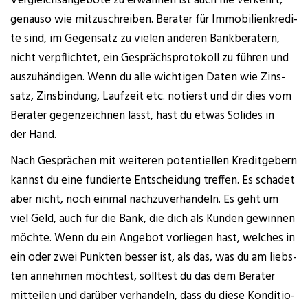
Ver­gleichs­an­ge­bo­te zu erwäh­nen ist auch nie ver­kehrt,
genau­so wie mit­zu­schrei­ben. Bera­ter für Immo­bi­li­en­kre­di­
te sind, im Gegen­satz zu vie­len ande­ren Bank­be­ra­tern,
nicht ver­pflich­tet, ein Gesprächs­pro­to­koll zu füh­ren und
aus­zu­hän­di­gen. Wenn du alle wich­ti­gen Daten wie Zins­
satz, Zins­bin­dung, Lauf­zeit etc. notierst und dir dies vom
Bera­ter gegen­zeich­nen lässt, hast du etwas Soli­des in
der Hand.
Nach Gesprä­chen mit wei­te­ren poten­ti­el­len Kre­dit­ge­bern
kannst du eine fun­dier­te Ent­schei­dung tref­fen. Es scha­det
aber nicht, noch ein­mal nach­zu­ver­han­deln. Es geht um
viel Geld, auch für die Bank, die dich als Kun­den gewin­nen
möch­te. Wenn du ein Ange­bot vor­lie­gen hast, wel­ches in
ein oder zwei Punk­ten bes­ser ist, als das, was du am liebs­
ten anneh­men möch­test, soll­test du das dem Bera­ter
mit­tei­len und dar­über ver­han­deln, dass du die­se Kon­di­tio­