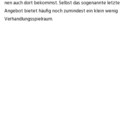
nen auch dort bekommst. Selbst das soge­nann­te letz­te
Ange­bot bie­tet häu­fig noch zumin­dest ein klein wenig
Verhandlungsspielraum.