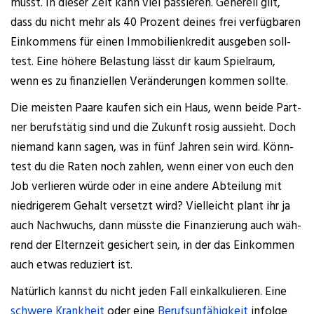
musst. In die­ser Zeit kann viel pas­sie­ren. Gene­rell gilt,
dass du nicht mehr als 40 Pro­zent dei­nes frei ver­füg­ba­ren
Ein­kom­mens für einen Immo­bi­li­en­kre­dit aus­ge­ben soll­
test. Eine höhe­re Belas­tung lässt dir kaum Spiel­raum,
wenn es zu finan­zi­el­len Ver­än­de­run­gen kom­men sollte.
Die meis­ten Paa­re kau­fen sich ein Haus, wenn bei­de Part­
ner berufs­tä­tig sind und die Zukunft rosig aus­sieht. Doch
nie­mand kann sagen, was in fünf Jah­ren sein wird. Könn­
test du die Raten noch zah­len, wenn einer von euch den
Job ver­lie­ren wür­de oder in eine ande­re Abtei­lung mit
nied­ri­ge­rem Gehalt ver­setzt wird? Viel­leicht plant ihr ja
auch Nach­wuchs, dann müss­te die Finan­zie­rung auch wäh­
rend der Eltern­zeit gesi­chert sein, in der das Ein­kom­men
auch etwas redu­ziert ist.
Natür­lich kannst du nicht jeden Fall ein­kal­ku­lie­ren. Eine
schwe­re Krank­heit
oder eine
Berufs­un­fä­hig­keit
infol­ge