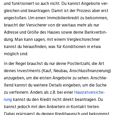
und funk­tio­niert so auch nicht. Du kannst Ange­bo­te ver­
glei­chen und bean­tra­gen. Damit ist der Pro­zess aber erst
ange­sto­ßen. Um einen Immo­bi­li­en­kre­dit zu bekom­men,
braucht der Ver­si­che­rer von dir weit­aus mehr als nur
Adres­se und Grö­ße des Hau­ses sowie dei­ne Bank­ver­bin­
dung. Man kann sagen, mit einem Ver­gleichs­rech­ner
kannst du her­aus­fin­den, was für Kon­di­tio­nen in etwa
mög­lich sind.
In der Regel brauchst du nur dei­ne Post­leit­zahl, die Art
dei­nes Invest­ments (Kauf, Neu­bau, Anschluss­fi­nan­zie­rung)
anzu­ge­ben, um die ers­ten Ange­bo­te zu sehen. Anschlie­
ßend kannst du wei­te­re Details ein­ge­ben, um die Suche
zu ver­fei­nern. Anders als z.B. bei einer
Haus­rat­ver­si­che­
rung
kannst du den Kre­dit nicht direkt bean­tra­gen. Du
kannst jedoch mit den Anbie­tern in Kon­takt tre­ten.
Dabei prä­zi­sierst du dei­nen Kre­dit­wunsch und bekommst