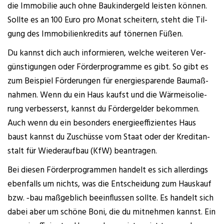
die Immo­bi­lie auch ohne Bau­kin­der­geld leis­ten kön­nen.
Soll­te es an 100 Euro pro Monat schei­tern, steht die Til­
gung des Immo­bi­li­en­kre­dits auf töner­nen Füßen.
Du kannst dich auch infor­mie­ren, wel­che wei­te­ren Ver­
güns­ti­gun­gen oder För­der­pro­gram­me es gibt. So gibt es
zum Bei­spiel För­de­run­gen für ener­gie­spa­ren­de Bau­maß­
nah­men. Wenn du ein Haus kaufst und die Wär­me­iso­lie­
rung ver­bes­serst, kannst du För­der­gel­der bekom­men.
Auch wenn du ein beson­ders ener­gie­ef­fi­zi­en­tes Haus
baust kannst du Zuschüs­se vom Staat oder der Kre­dit­an­
stalt für Wie­der­auf­bau (KfW) beantragen.
Bei die­sen För­der­pro­gram­men han­delt es sich aller­dings
eben­falls um nichts, was die Ent­schei­dung zum Haus­kauf
bzw. ‑bau maß­geb­lich beein­flus­sen soll­te. Es han­delt sich
dabei aber um schö­ne Boni, die du mit­neh­men kannst. Ein