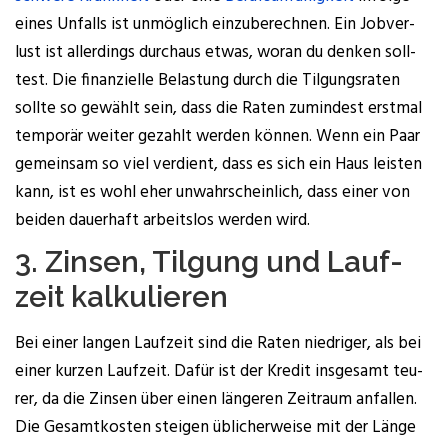
eines Unfalls ist unmög­lich ein­zu­be­rech­nen. Ein Job­ver­
lust ist aller­dings durch­aus etwas, wor­an du den­ken soll­
test. Die finan­zi­el­le Belas­tung durch die Til­gungs­ra­ten
soll­te so gewählt sein, dass die Raten zumin­dest erst­mal
tem­po­rär wei­ter gezahlt wer­den kön­nen. Wenn ein Paar
gemein­sam so viel ver­dient, dass es sich ein Haus leis­ten
kann, ist es wohl eher unwahr­schein­lich, dass einer von
bei­den dau­er­haft arbeits­los wer­den wird.
3. Zin­sen, Til­gung und Lauf­
zeit kalkulieren
Bei einer lan­gen Lauf­zeit sind die Raten nied­ri­ger, als bei
einer kur­zen Lauf­zeit. Dafür ist der Kre­dit ins­ge­samt teu­
rer, da die Zin­sen über einen län­ge­ren Zeit­raum anfal­len.
Die Gesamt­kos­ten stei­gen übli­cher­wei­se mit der Län­ge