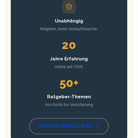
Unab­hän­gig
Rat­ge­ber, kei­ne Verkaufsmasche.
20
Jah­re Erfahrung
Online seit 2005.
50+
Rat­ge­ber-The­men
Von Kon­to bis Versicherung.
WAR­UM GERA­DE WIR?