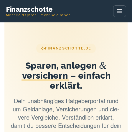
Finanzschotte
Mehr Geld sparen – mehr Geld haben
FINANZSCHOTTE.DE
&
Spa­ren, anle­gen
ver­si­chern
– ein­fach
erklärt.
Dein unab­hän­gi­ges Rat­ge­ber­por­tal rund
um Geld­an­la­ge, Ver­si­che­run­gen und cle­
ve­re Ver­glei­che. Ver­ständ­lich erklärt,
damit du bes­se­re Ent­schei­dun­gen für dein