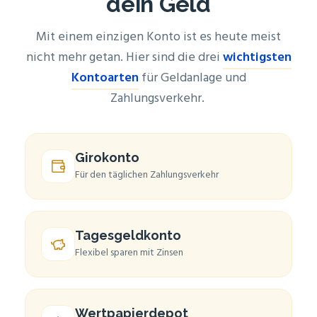
dein Geld
Mit einem ein­zi­gen Kon­to ist es heu­te meist
nicht mehr getan. Hier sind die drei
wich­tigs­ten
Kon­to­ar­ten
für Geld­an­la­ge und
Zahlungsverkehr.
Giro­kon­to
Für den täg­li­chen Zahlungsverkehr
Tages­geld­kon­to
Fle­xi­bel spa­ren mit Zinsen
Wert­pa­pier­de­pot