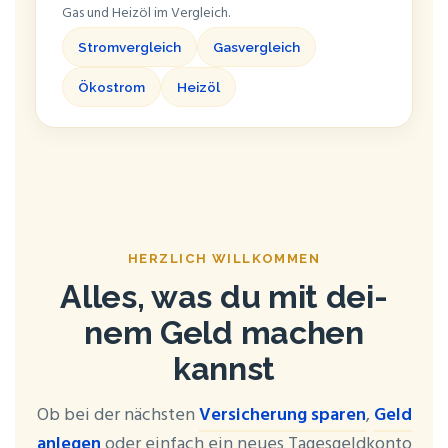
Gas und Heiz­öl im Vergleich.
Strom­ver­gleich
Gas­ver­gleich
Öko­strom
Heiz­öl
HERZ­LICH WILLKOMMEN
Alles, was du mit dei­
nem Geld machen
kannst
Ob bei der nächs­ten
Ver­si­che­rung spa­ren
,
Geld
anle­gen
oder ein­fach ein neu­es Tages­geld­kon­to