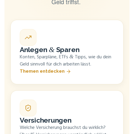
Geld triffst.
&
Anle­gen
Sparen
Kon­ten, Spar­plä­ne, ETFs
Tipps, wie du dein
&
Geld sinn­voll für dich arbei­ten lässt.
The­men entdecken
Ver­si­che­run­gen
Wel­che Ver­si­che­rung brauchst du wirk­lich?