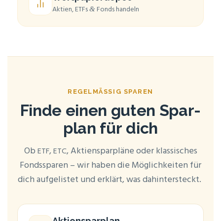
Akti­en, ETFs
Fonds handeln
&
REGEL­MÄ­SSIG SPAREN
Fin­de einen guten Spar­
plan für dich
Ob
,
, Akti­en­spar­plä­ne oder klas­si­sches
ETF
ETC
Fonds­spa­ren – wir haben die Mög­lich­kei­ten für
dich auf­ge­lis­tet und erklärt, was dahintersteckt.
Akti­en­spar­plan