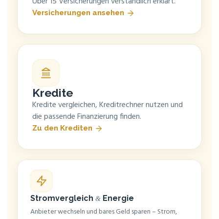
Über 15 Ver­si­che­run­gen ver­ständ­lich erklärt.
Ver­si­che­run­gen ansehen
Kre­di­te
Kre­di­te ver­glei­chen, Kre­dit­rech­ner nut­zen und
die pas­sen­de Finan­zie­rung fin­den.
Zu den Krediten
Strom­ver­gleich
Ener­gie
&
Anbie­ter wech­seln und bares Geld spa­ren – Strom,