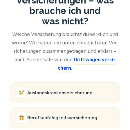
Ver­si­che­run­gen – was
brau­che ich und
was nicht?
Wel­che Ver­si­che­rung brauchst du wirk­lich und
wofür? Wir haben die unter­schied­lichs­ten Ver­
si­che­run­gen zusam­men­ge­tra­gen und erklärt –
auch Son­der­fäl­le wie den
Dritt­wa­gen ver­si­
chern
.
Auslandskranken­versicherung
Berufsunfähigkeits­versicherung