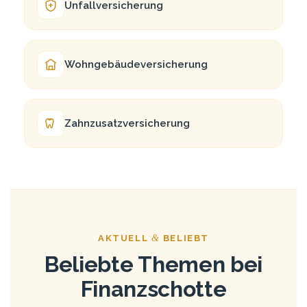
Unfall­ver­si­che­rung
Wohngebäude­versicherung
Zahnzusatz­versicherung
&
AKTU­ELL
BELIEBT
Belieb­te The­men bei
Finanzschotte