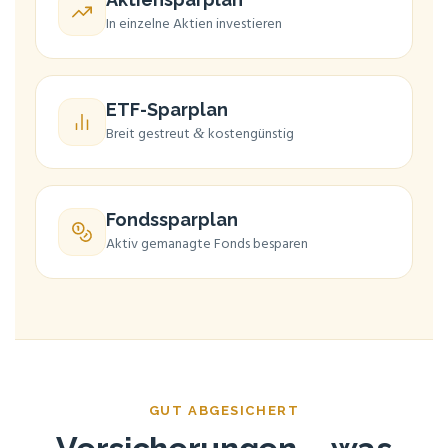
In ein­zel­ne Akti­en investieren
ETF-Spar­plan
Breit gestreut
kostengünstig
&
Fonds­spar­plan
Aktiv gema­nag­te Fonds besparen
GUT ABGE­SI­CHERT