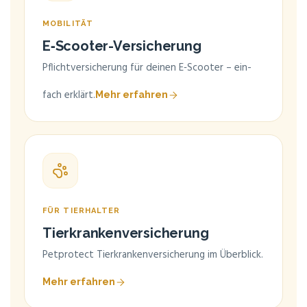
MOBI­LI­TÄT
E‑S­coo­ter-Ver­si­che­rung
Pflicht­ver­si­che­rung für dei­nen E‑Scooter – ein­
fach erklärt.
Mehr erfah­ren
FÜR TIER­HAL­TER
Tier­kran­ken­ver­si­che­rung
Pet­pro­tect Tier­kran­ken­ver­si­che­rung im Über­blick.
Mehr erfah­ren