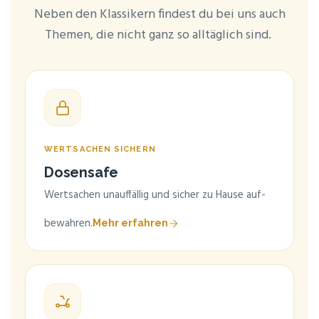
Neben den Klas­si­kern fin­dest du bei uns auch
The­men, die nicht ganz so all­täg­lich sind.
WERT­SA­CHEN SICHERN
Dosen­safe
Wert­sa­chen unauf­fäl­lig und sicher zu Hau­se auf­
be­wah­ren.
Mehr erfah­ren