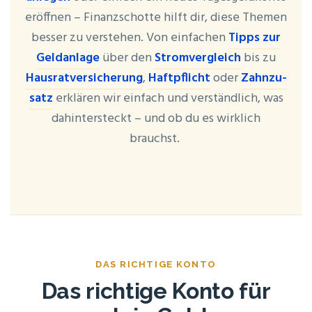
eröff­nen – Finanz­schot­te hilft dir, die­se The­men
bes­ser zu ver­ste­hen. Von ein­fa­chen
Tipps zur
Geld­an­la­ge
über den
Strom­ver­gleich
bis zu
Haus­rat­ver­si­che­rung
,
Haft­pflicht
oder
Zahn­zu­
satz
erklä­ren wir ein­fach und ver­ständ­lich, was
dahin­ter­steckt – und ob du es wirk­lich
brauchst.
DAS RICH­TI­GE KONTO
Das rich­ti­ge Kon­to für