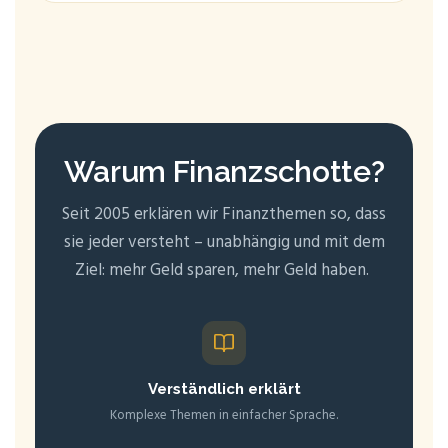
War­um Finanzschotte?
Seit 2005 erklä­ren wir Finanz­the­men so, dass
sie jeder ver­steht – unab­hän­gig und mit dem
Ziel: mehr Geld spa­ren, mehr Geld haben.
Ver­ständ­lich erklärt
Kom­ple­xe The­men in ein­fa­cher Sprache.