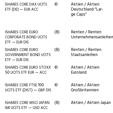
©
Akti­en / Akti­en
ISHARES
CORE
DAX
UCITS
(
) —
Deutsch­land “Lar­
ETF
DE
EUR
ACC
ge Caps”
(B)
Ren­ten / Ren­ten
ISHARES
CORE
EURO
Unternehmensanleihe
CORPORATE
BOND
UCITS
—
ETF
EUR
DIS
(B)
Ren­ten / Ren­ten
ISHARES
CORE
EURO
Staatsanleihen
GOVERNMENT
BOND
UCITS
—
ETF
EUR
DIS
©
Akti­en / Akti­en
ISHARES
CORE
EURO
STOXX
50
—
Euroland
UCITS
ETF
EUR
ACC
100
©
Akti­en / Akti­en
ISHARES
CORE
FTSE
(
) —
Großbritannien
UCITS
ETF
DIST
GBP
DIS
(B)
Akti­en / Akti­en Japan
ISHARES
CORE
MSCI
JAPAN
—
IMI
UCITS
ETF
USD
ACC