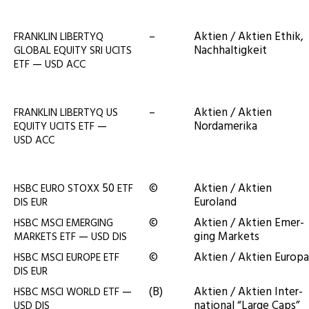
–
Akti­en / Akti­en Ethik,
FRANKLIN
LIBERTYQ
Nachhaltigkeit
GLOBAL
EQUITY
SRI
UCITS
—
ETF
USD
ACC
–
Akti­en / Akti­en
FRANKLIN
LIBERTYQ
US
—
Nordamerika
EQUITY
UCITS
ETF
USD
ACC
50
©
Akti­en / Akti­en
HSBC
EURO
STOXX
ETF
Euroland
DIS
EUR
©
Akti­en / Akti­en Emer­
HSBC
MSCI
EMERGING
—
ging Markets
MARKETS
ETF
USD
DIS
©
Akti­en / Akti­en Europa
HSBC
MSCI
EUROPE
ETF
DIS
EUR
—
(B)
Akti­en / Akti­en Inter­
HSBC
MSCI
WORLD
ETF
na­tio­nal “Lar­ge Caps”
USD
DIS