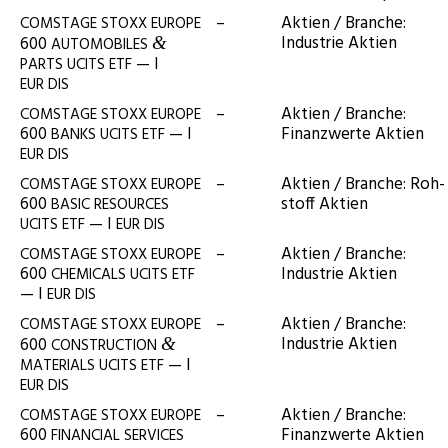
–
Akti­en / Bran­che:
COMSTAGE
STOXX
EUROPE
Indus­trie Aktien
600
&
AUTOMOBILES
— I
PARTS
UCITS
ETF
EUR
DIS
–
Akti­en / Bran­che:
COMSTAGE
STOXX
EUROPE
600
— I
Finanz­wer­te Aktien
BANKS
UCITS
ETF
EUR
DIS
–
Akti­en / Bran­che: Roh­
COMSTAGE
STOXX
EUROPE
600
stoff Aktien
BASIC
RESOURCES
— I
UCITS
ETF
EUR
DIS
–
Akti­en / Bran­che:
COMSTAGE
STOXX
EUROPE
600
Indus­trie Aktien
CHEMICALS
UCITS
ETF
— I
EUR
DIS
–
Akti­en / Bran­che:
COMSTAGE
STOXX
EUROPE
Indus­trie Aktien
600
&
CONSTRUCTION
— I
MATERIALS
UCITS
ETF
EUR
DIS
–
Akti­en / Bran­che:
COMSTAGE
STOXX
EUROPE
600
Finanz­wer­te Aktien
FINANCIAL
SERVICES