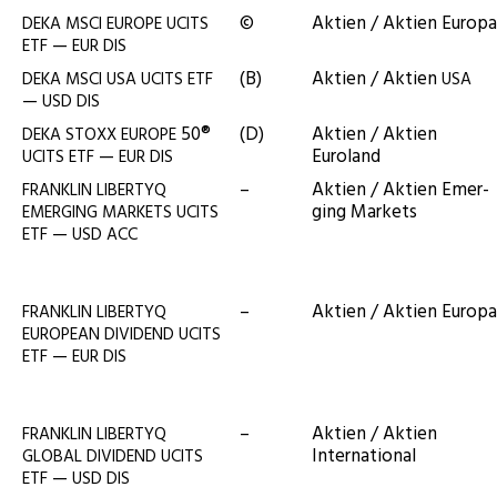
©
Akti­en / Akti­en Europa
DEKA
MSCI
EUROPE
UCITS
—
ETF
EUR
DIS
(B)
Akti­en / Akti­en
DEKA
MSCI
USA
UCITS
ETF
USA
—
USD
DIS
50®
(D)
Akti­en / Akti­en
DEKA
STOXX
EUROPE
—
Euroland
UCITS
ETF
EUR
DIS
–
Akti­en / Akti­en Emer­
FRANKLIN
LIBERTYQ
ging Markets
EMERGING
MARKETS
UCITS
—
ETF
USD
ACC
–
Akti­en / Akti­en Europa
FRANKLIN
LIBERTYQ
EUROPEAN
DIVIDEND
UCITS
—
ETF
EUR
DIS
–
Akti­en / Akti­en
FRANKLIN
LIBERTYQ
International
GLOBAL
DIVIDEND
UCITS
—
ETF
USD
DIS