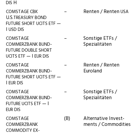
H
DIS
–
Ren­ten / Ren­ten
COMSTAGE
CBK
USA
U.S.
TREASURY
BOND
—
FUTURE
SHORT
UCITS
ETF
I
USD
DIS
–
Sons­ti­ge ETFs /
COMSTAGE
Spezialitäten
COMMERZBANK
BUND-
FUTURE
DOUBLE
SHORT
— I
UCITS
ETF
EUR
DIS
–
Ren­ten / Ren­ten
COMSTAGE
Euroland
COMMERZBANK
BUND-
—
FUTURE
SHORT
UCITS
ETF
I
EUR
DIS
–
Sons­ti­ge ETFs /
COMSTAGE
Spezialitäten
COMMERZBANK
BUND-
— I
FUTURE
UCITS
ETF
EUR
DIS
(B)
Alter­na­ti­ve Invest­
COMSTAGE
ments / Commodities
COMMERZBANK
COMMODITY
EX-