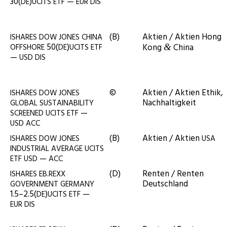
30(
)
—
DE
UCITS
ETF
EUR
DIS
(B)
Akti­en / Akti­en Hong
ISHARES
DOW
JONES
CHINA
50(
)
Kong
China
OFFSHORE
DE
UCITS
ETF
&
—
USD
DIS
©
Akti­en / Akti­en Ethik,
ISHARES
DOW
JONES
Nachhaltigkeit
GLOBAL
SUSTAINABILITY
—
SCREENED
UCITS
ETF
USD
ACC
(B)
Akti­en / Akti­en
ISHARES
DOW
JONES
USA
INDUSTRIAL
AVERAGE
UCITS
—
ETF
USD
ACC
.
(D)
Ren­ten / Ren­ten
ISHARES
EB
REXX
Deutschland
GOVERNMENT
GERMANY
1.5–2.5(
)
—
DE
UCITS
ETF
EUR
DIS