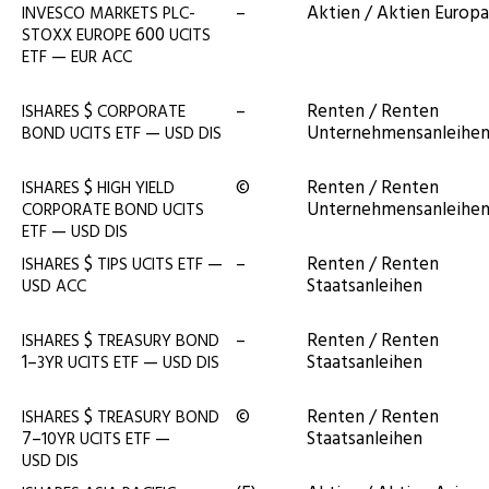
–
Akti­en / Akti­en Europa
INVESCO
MARKETS
PLC-
600
STOXX
EUROPE
UCITS
—
ETF
EUR
ACC
$
–
Ren­ten / Ren­ten
ISHARES
CORPORATE
—
Unternehmensanleihe
BOND
UCITS
ETF
USD
DIS
$
©
Ren­ten / Ren­ten
ISHARES
HIGH
YIELD
Unternehmensanleihe
CORPORATE
BOND
UCITS
—
ETF
USD
DIS
$
—
–
Ren­ten / Ren­ten
ISHARES
TIPS
UCITS
ETF
Staatsanleihen
USD
ACC
$
–
Ren­ten / Ren­ten
ISHARES
TREASURY
BOND
1–
—
Staatsanleihen
3YR
UCITS
ETF
USD
DIS
$
©
Ren­ten / Ren­ten
ISHARES
TREASURY
BOND
7–
—
Staatsanleihen
10YR
UCITS
ETF
USD
DIS