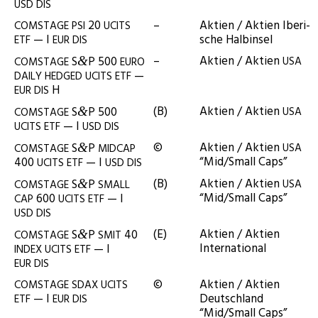
USD
DIS
20
–
Akti­en / Akti­en Ibe­ri­
COMSTAGE
PSI
UCITS
— I
sche Halbinsel
ETF
EUR
DIS
–
Akti­en / Akti­en
S
P 500
&
USA
COMSTAGE
EURO
—
DAILY
HEDGED
UCITS
ETF
H
EUR
DIS
(B)
Akti­en / Akti­en
S
P 500
&
USA
COMSTAGE
— I
UCITS
ETF
USD
DIS
©
Akti­en / Akti­en
S
P
&
USA
COMSTAGE
MIDCAP
“Mid/Small Caps”
400
— I
UCITS
ETF
USD
DIS
(B)
Akti­en / Akti­en
S
P
&
USA
COMSTAGE
SMALL
“Mid/Small Caps”
600
— I
CAP
UCITS
ETF
USD
DIS
(E)
Akti­en / Akti­en
S
P
40
&
COMSTAGE
SMIT
International
— I
INDEX
UCITS
ETF
EUR
DIS
©
Akti­en / Akti­en
COMSTAGE
SDAX
UCITS
— I
Deutsch­land
ETF
EUR
DIS
“Mid/Small Caps”