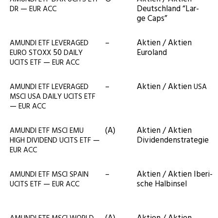
—
Deutsch­land “Lar­
DR
EUR
ACC
ge Caps”
–
Akti­en / Akti­en
AMUNDI
ETF
LEVERAGED
50
Euroland
EURO
STOXX
DAILY
—
UCITS
ETF
EUR
ACC
–
Akti­en / Akti­en
AMUNDI
ETF
LEVERAGED
USA
MSCI
USA
DAILY
UCITS
ETF
—
EUR
ACC
(A)
Akti­en / Akti­en
AMUNDI
ETF
MSCI
EMU
—
Dividendenstrategie
HIGH
DIVIDEND
UCITS
ETF
EUR
ACC
–
Akti­en / Akti­en Ibe­ri­
AMUNDI
ETF
MSCI
SPAIN
—
sche Halbinsel
UCITS
ETF
EUR
ACC