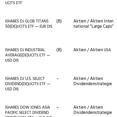
UCITS
ETF
(B)
Akti­en / Akti­en Inter­
ISHARES
DJ
GLOB
TITANS
50(
)
—
na­tio­nal “Lar­ge Caps”
DE
UCITS
ETF
EUR
DIS
(B)
Akti­en / Akti­en
ISHARES
DJ
INDUSTRIAL
USA
(
)
—
AVERAGE
DE
UCITS
ETF
USD
DIS
U.S.
–
Akti­en / Akti­en
ISHARES
DJ
SELECT
(
)
—
Dividendenstrategie
DIVIDEND
DE
UCITS
ETF
USD
DIS
–
Akti­en / Akti­en
ISHARES
DOW
JONES
ASIA
Dividendenstrategie
PACIFIC
SELECT
DIVIDEND