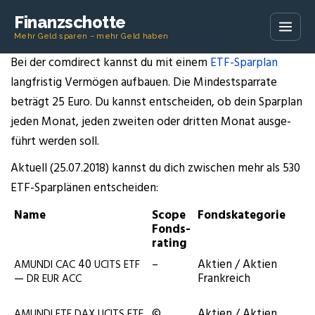
Finanzschotte
Mehr Geld sparen – mehr Geld haben
Bei der com­di­rect kannst du mit einem
ETF-Spar­plan
lang­fris­tig Ver­mö­gen auf­bau­en. Die Min­dest­spar­ra­te
beträgt 25 Euro. Du kannst ent­schei­den, ob dein Spar­plan
jeden Monat, jeden zwei­ten oder drit­ten Monat aus­ge­
führt wer­den soll.
Aktu­ell (25.07.2018) kannst du dich zwi­schen mehr als 530
ETF-Spar­plä­nen entscheiden:
Name
Scope
Fonds­ka­te­go­rie
Fonds­
ra­ting
40
–
Akti­en / Akti­en
AMUNDI
CAC
UCITS
ETF
—
Frankreich
DR
EUR
ACC
©
Akti­en / Akti­en
AMUNDI
ETF
DAX
UCITS
ETF