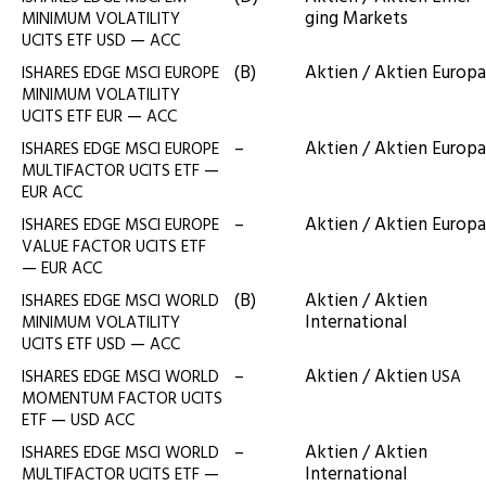
ging Markets
MINIMUM
VOLATILITY
—
UCITS
ETF
USD
ACC
(B)
Akti­en / Akti­en Europa
ISHARES
EDGE
MSCI
EUROPE
MINIMUM
VOLATILITY
—
UCITS
ETF
EUR
ACC
–
Akti­en / Akti­en Europa
ISHARES
EDGE
MSCI
EUROPE
—
MULTIFACTOR
UCITS
ETF
EUR
ACC
–
Akti­en / Akti­en Europa
ISHARES
EDGE
MSCI
EUROPE
VALUE
FACTOR
UCITS
ETF
—
EUR
ACC
(B)
Akti­en / Akti­en
ISHARES
EDGE
MSCI
WORLD
International
MINIMUM
VOLATILITY
—
UCITS
ETF
USD
ACC
–
Akti­en / Akti­en
ISHARES
EDGE
MSCI
WORLD
USA
MOMENTUM
FACTOR
UCITS
—
ETF
USD
ACC
–
Akti­en / Akti­en
ISHARES
EDGE
MSCI
WORLD
—
International
MULTIFACTOR
UCITS
ETF