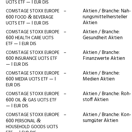
— I
UCITS
ETF
EUR
DIS
–
Akti­en / Bran­che: Nah­
COMSTAGE
STOXX
EUROPE
rungs­mit­tel­her­stel­ler
600
&
FOOD
BEVERAGE
Aktien
— I
UCITS
ETF
EUR
DIS
–
Akti­en / Bran­che:
COMSTAGE
STOXX
EUROPE
600
Gesund­heit Aktien
HEALTH
CARE
UCITS
— I
ETF
EUR
DIS
–
Akti­en / Bran­che:
COMSTAGE
STOXX
EUROPE
600
Finanz­wer­te Aktien
INSURANCE
UCITS
ETF
— I
EUR
DIS
–
Akti­en / Bran­che:
COMSTAGE
STOXX
EUROPE
600
— I
Medi­en Aktien
MEDIA
UCITS
ETF
EUR
DIS
–
Akti­en / Bran­che: Roh­
COMSTAGE
STOXX
EUROPE
stoff Aktien
600
&
OIL
GAS
UCITS
ETF
— I
EUR
DIS
–
Akti­en / Bran­che: Kon­
COMSTAGE
STOXX
EUROPE
sum­gü­ter Aktien
600
&
PERSONAL
HOUSEHOLD
GOODS
UCITS