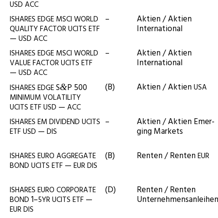
USD
ACC
–
Akti­en / Akti­en
ISHARES
EDGE
MSCI
WORLD
International
QUALITY
FACTOR
UCITS
ETF
—
USD
ACC
–
Akti­en / Akti­en
ISHARES
EDGE
MSCI
WORLD
International
VALUE
FACTOR
UCITS
ETF
—
USD
ACC
(B)
Akti­en / Akti­en
S
P 500
&
USA
ISHARES
EDGE
MINIMUM
VOLATILITY
—
UCITS
ETF
USD
ACC
–
Akti­en / Akti­en Emer­
ISHARES
EM
DIVIDEND
UCITS
—
ging Markets
ETF
USD
DIS
(B)
Ren­ten / Ren­ten
ISHARES
EURO
AGGREGATE
EUR
—
BOND
UCITS
ETF
EUR
DIS
(D)
Ren­ten / Ren­ten
ISHARES
EURO
CORPORATE
1–
—
Unternehmensanleihe
BOND
5YR
UCITS
ETF
EUR
DIS