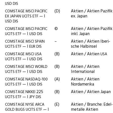
USD
DIS
(D)
Akti­en / Akti­en Pazi­fik
COMSTAGE
MSCI
PACIFIC
— I
ex. Japan
EX
JAPAN
UCITS
ETF
USD
DIS
©
Akti­en / Akti­en Pazi­fik
COMSTAGE
MSCI
PACIFIC
— I
inkl. Japan
UCITS
ETF
USD
DIS
–
Akti­en / Akti­en Ibe­ri­
COMSTAGE
MSCI
SPAIN
— I
sche Halbinsel
UCITS
ETF
EUR
DIS
(B)
Akti­en / Akti­en
COMSTAGE
MSCI
USA
USA
— I
UCITS
ETF
USD
DIS
(B)
Akti­en / Akti­en
COMSTAGE
MSCI
WORLD
— I
International
UCITS
ETF
USD
DIS
(A)
Akti­en / Akti­en
COMSTAGE
NASDAQ-100
— I
Nordamerika
UCITS
ETF
USD
DIS
225
(B)
Akti­en / Akti­en Japan
COMSTAGE
NIKKEI
— I
UCITS
ETF
JPY
DIS
(E)
Akti­en / Bran­che: Edel­
COMSTAGE
NYSE
ARCA
— I
me­tal­le Aktien
GOLD
BUGS
UCITS
ETF