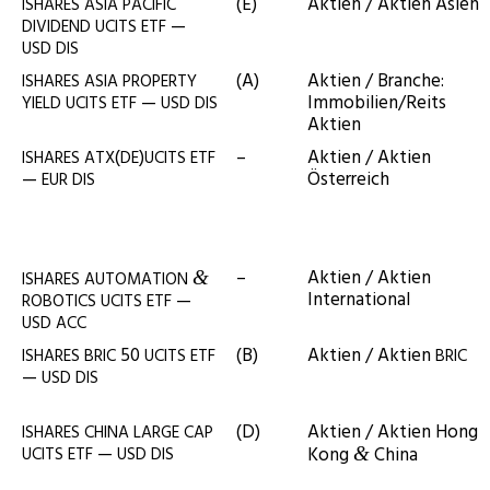
(E)
Akti­en / Akti­en Asien
ISHARES
ASIA
PACIFIC
—
DIVIDEND
UCITS
ETF
USD
DIS
(A)
Akti­en / Bran­che:
ISHARES
ASIA
PROPERTY
—
Immobilien/Reits
YIELD
UCITS
ETF
USD
DIS
Aktien
(
)
–
Akti­en / Akti­en
ISHARES
ATX
DE
UCITS
ETF
—
Österreich
EUR
DIS
–
Akti­en / Akti­en
&
ISHARES
AUTOMATION
International
—
ROBOTICS
UCITS
ETF
USD
ACC
50
(B)
Akti­en / Akti­en
ISHARES
BRIC
UCITS
ETF
BRIC
—
USD
DIS
(D)
Akti­en / Akti­en Hong
ISHARES
CHINA
LARGE
CAP
—
Kong
China
UCITS
ETF
USD
DIS
&