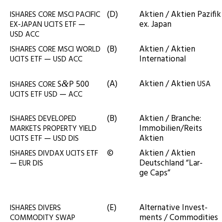
(D)
Akti­en / Akti­en Pazi­fik
ISHARES
CORE
MSCI
PACIFIC
—
ex. Japan
EX-JAPAN
UCITS
ETF
USD
ACC
(B)
Akti­en / Akti­en
ISHARES
CORE
MSCI
WORLD
—
International
UCITS
ETF
USD
ACC
(A)
Akti­en / Akti­en
S
P 500
&
USA
ISHARES
CORE
—
UCITS
ETF
USD
ACC
(B)
Akti­en / Bran­che:
ISHARES
DEVELOPED
Immobilien/Reits
MARKETS
PROPERTY
YIELD
—
Aktien
UCITS
ETF
USD
DIS
©
Akti­en / Akti­en
ISHARES
DIVDAX
UCITS
ETF
—
Deutsch­land “Lar­
EUR
DIS
ge Caps”
(E)
Alter­na­ti­ve Invest­
ISHARES
DIVERS
ments / Commodities
COMMODITY
SWAP