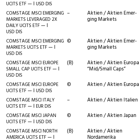
— I
UCITS
ETF
USD
DIS
–
Akti­en / Akti­en Emer­
COMSTAGE
MSCI
EMERGING
ging Markets
MARKETS
LEVERAGED
2X
— I
DAILY
UCITS
ETF
USD
DIS
©
Akti­en / Akti­en Emer­
COMSTAGE
MSCI
EMERGING
— I
ging Markets
MARKETS
UCITS
ETF
USD
DIS
(B)
Akti­en / Akti­en Euro­pa
COMSTAGE
MSCI
EUROPE
— I
“Mid/Small Caps”
SMALL
CAP
UCITS
ETF
USD
DIS
©
Akti­en / Akti­en Europa
COMSTAGE
MSCI
EUROPE
— I
UCITS
ETF
USD
DIS
–
Akti­en / Akti­en Italien
COMSTAGE
MSCI
ITALY
— I
UCITS
ETF
EUR
DIS
©
Akti­en / Akti­en Japan
COMSTAGE
MSCI
JAPAN
— I
UCITS
ETF
USD
DIS
(B)
Akti­en / Akti­en
COMSTAGE
MSCI
NORTH
— I
Nordamerika
AMERICA
UCITS
ETF