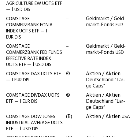
AGRICULTURE
EW
UCITS
ETF
— I
USD
DIS
–
Geld­markt / Geld­
COMSTAGE
markt-Fonds
COMMERZBANK
EONIA
EUR
— I
INDEX
UCITS
ETF
EUR
DIS
–
Geld­markt / Geld­
COMSTAGE
markt-Fonds
COMMERZBANK
FED
FUNDS
USD
EFFECTIVE
RATE
INDEX
— I
UCITS
ETF
USD
DIS
©
Akti­en / Akti­en
COMSTAGE
DAX
UCITS
ETF
— I
Deutsch­land “Lar­
EUR
DIS
ge Caps”
©
Akti­en / Akti­en
COMSTAGE
DIVDAX
UCITS
— I
Deutsch­land “Lar­
ETF
EUR
DIS
ge Caps”
(B)
Akti­en / Akti­en
COMSTAGE
DOW
JONES
USA
INDUSTRIAL
AVERAGE
UCITS
— I
ETF
USD
DIS