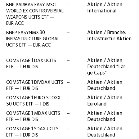
–
Akti­en / Akti­en
BNP
PARIBAS
EASY
MSCI
International
WORLD
EX
CONTROVERSIAL
—
WEAPONS
UCITS
ETF
EUR
ACC
30
–
Akti­en / Bran­che:
BNPP
EASYNMX
Infra­struk­tur Aktien
INFRASTRUCTURE
GLOBAL
—
UCITS
ETF
EUR
ACC
1
–
Akti­en / Akti­en
COMSTAGE
DAX
UCITS
— I
Deutsch­land “Lar­
ETF
EUR
DIS
ge Caps”
1
–
Akti­en / Akti­en
COMSTAGE
DIVDAX
UCITS
— I
Deutschland
ETF
EUR
DIS
1
–
Akti­en / Akti­en
COMSTAGE
EURO
STOXX
50
— I
Euroland
UCITS
ETF
DIS
1
–
Akti­en / Akti­en
COMSTAGE
MDAX
UCITS
— I
Deutschland
ETF
EUR
DIS
1
–
Akti­en / Akti­en
COMSTAGE
SDAX
UCITS
— I
Deutschland
ETF
EUR
DIS