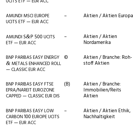
—
UCITS
ETF
EUR
ACC
–
Akti­en / Akti­en Europa
AMUNDI
MSCI
EUROPE
—
UCITS
ETF
EUR
ACC
–
Akti­en / Akti­en
S
P 500
&
AMUNDI
UCITS
Nordamerika
—
ETF
EUR
ACC
©
Akti­en / Bran­che: Roh­
BNP
PARIBAS
EASY
ENERGY
stoff Aktien
&
METALS
ENHANCED
ROLL
—
CLASSIC
EUR
ACC
(B)
Akti­en / Bran­che:
BNP
PARIBAS
EASY
FTSE
/
Immobilien/Reits
EPRA
NAREIT
EUROZONE
—
Aktien
CAPPED
CLASSIC
EUR
DIS
–
Akti­en / Akti­en Ethik,
BNP
PARIBAS
EASY
LOW
100
Nachhaltigkeit
CARBON
EUROPE
UCITS
—
ETF
EUR
ACC