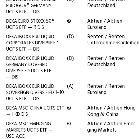
®
Deutschland
EUROGOV
GERMANY
—
UCITS
ETF
DIS
50®
©
Akti­en / Akti­en
DEKA
EURO
STOXX
— R
Euroland
UCITS
ETF
DIS
(D)
Ren­ten / Ren­ten
DEKA
IBOXX
EUR
LIQUID
Unternehmensanleihe
CORPORATES
DIVERSIFIED
—
UCITS
ETF
DIS
(D)
Ren­ten / Ren­ten
DEKA
IBOXX
EUR
LIQUID
Deutschland
GERMANY
COVERED
DIVERSIFIED
UCITS
ETF
—
DIS
(A)
Ren­ten / Ren­ten
DEKA
IBOXX
EUR
LIQUID
1–10
Euroland
SOVEREIGN
DIVERSIFIED
—
UCITS
ETF
DIS
©
Akti­en / Akti­en Hong
DEKA
MSCI
CHINA
UCITS
ETF
—
Kong
China
HKD
DIS
&
©
Akti­en / Akti­en Emer­
DEKA
MSCI
EMERGING
—
ging Markets
MARKETS
UCITS
ETF
USD
ACC