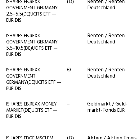
.
(D)
Ren­ten / Ren­ten
ISHARES
EB
REXX
Deutschland
GOVERNMENT
GERMANY
2.5–5.5(
)
—
DE
UCITS
ETF
EUR
DIS
.
–
Ren­ten / Ren­ten
ISHARES
EB
REXX
Deutschland
GOVERNMENT
GERMANY
5.5–10.5(
)
—
DE
UCITS
ETF
EUR
DIS
.
©
Ren­ten / Ren­ten
ISHARES
EB
REXX
Deutschland
GOVERNMENT
(
)
—
GERMANY
DE
UCITS
ETF
EUR
DIS
.
–
Geld­markt / Geld­
ISHARES
EB
REXX
MONEY
(
)
—
markt-Fonds
MARKET
DE
UCITS
ETF
EUR
EUR
DIS
(D)
Akti­en / Akti­en Emer­
ISHARES
EDGE
MSCI
EM