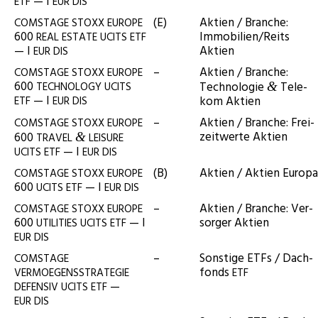
— I
ETF
EUR
DIS
(E)
Akti­en / Bran­che:
COMSTAGE
STOXX
EUROPE
600
Immobilien/Reits
REAL
ESTATE
UCITS
ETF
— I
Aktien
EUR
DIS
–
Akti­en / Bran­che:
COMSTAGE
STOXX
EUROPE
600
Tech­no­lo­gie
Tele­
TECHNOLOGY
UCITS
&
— I
kom Aktien
ETF
EUR
DIS
–
Akti­en / Bran­che: Frei­
COMSTAGE
STOXX
EUROPE
zeit­wer­te Aktien
600
&
TRAVEL
LEISURE
— I
UCITS
ETF
EUR
DIS
(B)
Akti­en / Akti­en Europa
COMSTAGE
STOXX
EUROPE
600
— I
UCITS
ETF
EUR
DIS
–
Akti­en / Bran­che: Ver­
COMSTAGE
STOXX
EUROPE
600
— I
sor­ger Aktien
UTILITIES
UCITS
ETF
EUR
DIS
–
Sons­ti­ge ETFs / Dach­
COMSTAGE
fonds
VERMOEGENSSTRATEGIE
ETF
—
DEFENSIV
UCITS
ETF
EUR
DIS