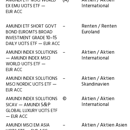
(A)
Akti­en / Akti­en
AMUNDI
ETF
MSCI
WORLD
—
International
EX
EMU
UCITS
ETF
EUR
ACC
–
Ren­ten / Ren­ten
AMUNDI
ETF
SHORT
GOVT
Euroland
BOND
EUROMTS
BROAD
10–15
INVESTMENT
GRADE
—
DAILY
UCITS
ETF
EUR
ACC
–
Akti­en / Akti­en
AMUNDI
INDEX
SOLUTIONS
—
International
AMUNDI
INDEX
MSCI
—
WORLD
UCITS
ETF
EUR
ACC
–
Akti­en / Akti­en
AMUNDI
INDEX
SOLUTIONS
—
Skandinavien
MSCI
NORDIC
UCITS
ETF
EUR
ACC
©
Akti­en / Akti­en
AMUNDI
INDEX
SOLUTIONS
International
—
S
P
&
SICAV
AMUNDI
GLOBAL
LUXURY
UCITS
ETF
—
EUR
ACC
–
Akti­en / Akti­en Asien
AMUNDI
MSCI
EM
ASIA