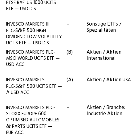
1000
FTSE
RAFI
US
UCITS
—
ETF
USD
DIS
–
Sons­ti­ge ETFs /
INVESCO
MARKETS
III
Spezialitäten
‑S
P 500
&
PLC
HIGH
DIVIDEND
LOW
VOLATILITY
—
UCITS
ETF
USD
DIS
(B)
Akti­en / Akti­en
INVESCO
MARKETS
PLC-
—
International
MSCI
WORLD
UCITS
ETF
USD
ACC
(A)
Akti­en / Akti­en
INVESCO
MARKETS
USA
‑S
P 500
—
&
PLC
UCITS
ETF
A
USD
ACC
–
Akti­en / Bran­che:
INVESCO
MARKETS
PLC-
600
Indus­trie Aktien
STOXX
EUROPE
OPTIMISED
AUTOMOBILES
—
&
PARTS
UCITS
ETF
EUR
ACC