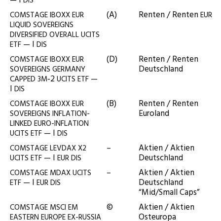
— I
DIS
(A)
Ren­ten / Ren­ten
COMSTAGE
IBOXX
EUR
EUR
LIQUID
SOVEREIGNS
DIVERSIFIED
OVERALL
UCITS
— I
ETF
DIS
(D)
Ren­ten / Ren­ten
COMSTAGE
IBOXX
EUR
Deutschland
SOVEREIGNS
GERMANY
‑2
—
CAPPED
3M
UCITS
ETF
I
DIS
(B)
Ren­ten / Ren­ten
COMSTAGE
IBOXX
EUR
Euroland
SOVEREIGNS
INFLATION-
LINKED
EURO-INFLATION
— I
UCITS
ETF
DIS
–
Akti­en / Akti­en
COMSTAGE
LEVDAX
X2
— I
Deutschland
UCITS
ETF
EUR
DIS
–
Akti­en / Akti­en
COMSTAGE
MDAX
UCITS
— I
Deutsch­land
ETF
EUR
DIS
“Mid/Small Caps”
©
Akti­en / Akti­en
COMSTAGE
MSCI
EM
Osteuropa
EASTERN
EUROPE
EX-RUSSIA