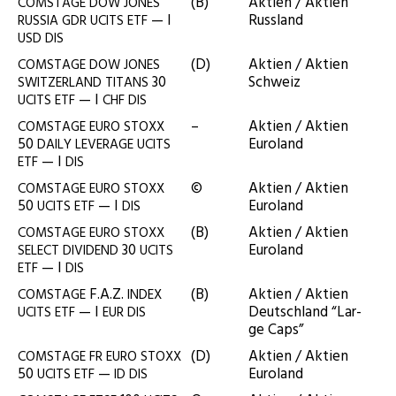
(B)
Akti­en / Akti­en
COMSTAGE
DOW
JONES
— I
Russland
RUSSIA
GDR
UCITS
ETF
USD
DIS
(D)
Akti­en / Akti­en
COMSTAGE
DOW
JONES
30
Schweiz
SWITZERLAND
TITANS
— I
UCITS
ETF
CHF
DIS
–
Akti­en / Akti­en
COMSTAGE
EURO
STOXX
50
Euroland
DAILY
LEVERAGE
UCITS
— I
ETF
DIS
©
Akti­en / Akti­en
COMSTAGE
EURO
STOXX
50
— I
Euroland
UCITS
ETF
DIS
(B)
Akti­en / Akti­en
COMSTAGE
EURO
STOXX
30
Euroland
SELECT
DIVIDEND
UCITS
— I
ETF
DIS
F.A.Z.
(B)
Akti­en / Akti­en
COMSTAGE
INDEX
— I
Deutsch­land “Lar­
UCITS
ETF
EUR
DIS
ge Caps”
(D)
Akti­en / Akti­en
COMSTAGE
FR
EURO
STOXX
50
—
Euroland
UCITS
ETF
ID
DIS