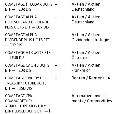
1
–
Akti­en / Akti­en
COMSTAGE
TECDAX
UCITS
— I
Deutschland
ETF
EUR
DIS
–
Akti­en / Akti­en
COMSTAGE
ALPHA
Deutschland
DEUTSCHLAND
DIVIDENDE
—
PLUS
UCITS
ETF
EUR
DIS
–
Akti­en / Akti­en
COMSTAGE
ALPHA
Dividendenstrategie
DIVIDENDE
PLUS
UCITS
ETF
—
EUR
DIS
–
Akti­en / Akti­en
COMSTAGE
ATX
UCITS
ETF
— I
Österreich
EUR
DIS
40
–
Akti­en / Akti­en
COMSTAGE
CAC
UCITS
— I
Frankreich
ETF
EUR
DIS
–
Ren­ten / Ren­ten
COMSTAGE
CBK
10Y
US-
USA
TREASURY
FUTURE
UCITS
— I
ETF
USD
DIS
–
Alter­na­ti­ve Invest­
COMSTAGE
CBK
ments / Commodities
COMMODITY
EX-
AGRICULTURE
MONTHLY
— I
EUR
HEDGED
UCITS
ETF