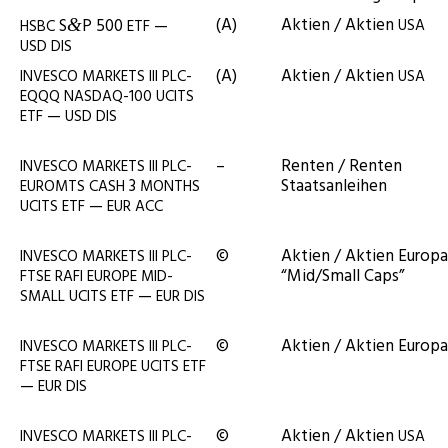
(A)
Akti­en / Akti­en
S
P 500
—
&
USA
HSBC
ETF
USD
DIS
(A)
Akti­en / Akti­en
INVESCO
MARKETS
III
PLC-
USA
EQQQ
NASDAQ-100
UCITS
—
ETF
USD
DIS
–
Ren­ten / Ren­ten
INVESCO
MARKETS
III
PLC-
3
Staatsanleihen
EUROMTS
CASH
MONTHS
—
UCITS
ETF
EUR
ACC
©
Akti­en / Akti­en Euro­pa
INVESCO
MARKETS
III
PLC-
“Mid/Small Caps”
FTSE
RAFI
EUROPE
MID-
—
SMALL
UCITS
ETF
EUR
DIS
©
Akti­en / Akti­en Europa
INVESCO
MARKETS
III
PLC-
FTSE
RAFI
EUROPE
UCITS
ETF
—
EUR
DIS
©
Akti­en / Akti­en
INVESCO
MARKETS
III
PLC-
USA