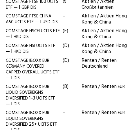
100
©
Akti­en / Akti­en
COMSTAGE
FTSE
UCITS
— I
Großbritannien
ETF
GBP
DIS
–
Akti­en / Akti­en Hong
COMSTAGE
FTSE
CHINA
— I
Kong
China
A50
UCITS
ETF
USD
DIS
&
(E)
Akti­en / Akti­en Hong
COMSTAGE
HSCEI
UCITS
ETF
— I
Kong
China
HKD
DIS
&
(D)
Akti­en / Akti­en Hong
COMSTAGE
HSI
UCITS
ETF
— I
Kong
China
HKD
DIS
&
(D)
Ren­ten / Ren­ten
COMSTAGE
IBOXX
EUR
Deutschland
GERMANY
COVERED
CAPPED
OVERALL
UCITS
ETF
— I
DIS
(B)
Ren­ten / Ren­ten
COMSTAGE
IBOXX
EUR
EUR
LIQUID
SOVEREIGNS
1–3
DIVERSIFIED
UCITS
ETF
— I
DIS
–
Ren­ten / Ren­ten
COMSTAGE
IBOXX
EUR
EUR
LIQUID
SOVEREIGNS
25+
DIVERSIFIED
UCITS
ETF