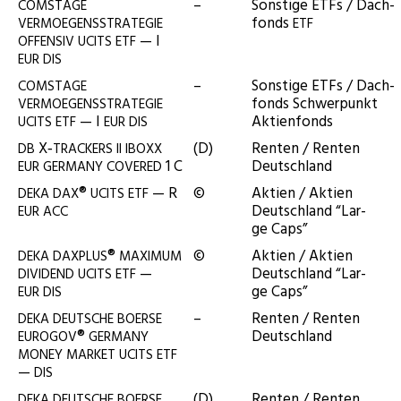
–
Sons­ti­ge ETFs / Dach­
COMSTAGE
fonds
VERMOEGENSSTRATEGIE
ETF
— I
OFFENSIV
UCITS
ETF
EUR
DIS
–
Sons­ti­ge ETFs / Dach­
COMSTAGE
fonds Schwer­punkt
VERMOEGENSSTRATEGIE
— I
Aktienfonds
UCITS
ETF
EUR
DIS
X‑
(D)
Ren­ten / Ren­ten
DB
TRACKERS
II
IBOXX
1 C
Deutschland
EUR
GERMANY
COVERED
®
— R
©
Akti­en / Akti­en
DEKA
DAX
UCITS
ETF
Deutsch­land “Lar­
EUR
ACC
ge Caps”
®
©
Akti­en / Akti­en
DEKA
DAXPLUS
MAXIMUM
—
Deutsch­land “Lar­
DIVIDEND
UCITS
ETF
ge Caps”
EUR
DIS
–
Ren­ten / Ren­ten
DEKA
DEUTSCHE
BOERSE
®
Deutschland
EUROGOV
GERMANY
MONEY
MARKET
UCITS
ETF
—
DIS
(D)
Ren­ten / Ren­ten
DEKA
DEUTSCHE
BOERSE