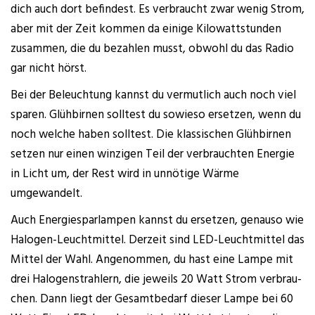
dich auch dort befin­dest. Es ver­braucht zwar wenig Strom,
aber mit der Zeit kom­men da eini­ge Kilo­watt­stun­den
zusam­men, die du bezah­len musst, obwohl du das Radio
gar nicht hörst.
Bei der Beleuch­tung kannst du ver­mut­lich auch noch viel
spa­ren. Glüh­bir­nen soll­test du sowie­so erset­zen, wenn du
noch wel­che haben soll­test. Die klas­si­schen Glüh­bir­nen
set­zen nur einen win­zi­gen Teil der ver­brauch­ten Ener­gie
in Licht um, der Rest wird in unnö­ti­ge Wär­me
umgewandelt.
Auch Ener­gie­spar­lam­pen kannst du erset­zen, genau­so wie
Halo­gen-Leucht­mit­tel. Der­zeit sind LED-Leucht­mit­tel das
Mit­tel der Wahl. Ange­nom­men, du hast eine Lam­pe mit
drei Halo­gen­strah­lern, die jeweils 20 Watt Strom ver­brau­
chen. Dann liegt der Gesamt­be­darf die­ser Lam­pe bei 60