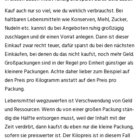
Kauf auch nur so viel, wie du wirk­lich ver­brauchst. Bei
halt­ba­ren Lebens­mit­teln wie Kon­ser­ven, Mehl, Zucker,
Nudeln etc. kannst du bei Ange­bo­ten ruhig groß­zü­gig
zuschla­gen und dir einen Vor­rat anle­gen. Dann ist die­ser
Ein­kauf zwar recht teu­er, dafür sparst du bei den nächs­ten
Ein­käu­fen, bei denen du das nicht kaufst, noch mehr Geld.
Groß­pa­ckun­gen sind in der Regel pro Ein­heit güns­ti­ger als
klei­ne­re Packun­gen. Ach­te daher lie­ber zum Bei­spiel auf
den Preis pro Kilo­gramm anstatt auf den Preis pro
Packung.
Lebens­mit­tel weg­zu­wer­fen ist Ver­schwen­dung von Geld
und Res­sour­cen. Wenn du von einer gro­ßen Packung stän­
dig die Hälf­te ent­sor­gen musst, weil der Inhalt mit der
Zeit ver­dirbt, dann kaufst du eben nur die klei­ne Packung,
sofern sie preis­wer­ter ist. Der Kilo­preis ist in die­sem Fall