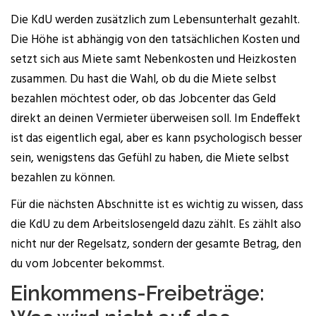
Die KdU wer­den zusätz­lich zum Lebens­un­ter­halt gezahlt.
Die Höhe ist abhän­gig von den tat­säch­li­chen Kos­ten und
setzt sich aus Mie­te samt Neben­kos­ten und Heiz­kos­ten
zusam­men. Du hast die Wahl, ob du die Mie­te selbst
bezah­len möch­test oder, ob das Job­cen­ter das Geld
direkt an dei­nen Ver­mie­ter über­wei­sen soll. Im End­ef­fekt
ist das eigent­lich egal, aber es kann psy­cho­lo­gisch bes­ser
sein, wenigs­tens das Gefühl zu haben, die Mie­te selbst
bezah­len zu können.
Für die nächs­ten Abschnit­te ist es wich­tig zu wis­sen, dass
die KdU zu dem Arbeits­lo­sen­geld dazu zählt. Es zählt also
nicht nur der Regel­satz, son­dern der gesam­te Betrag, den
du vom Job­cen­ter bekommst.
Ein­kom­mens-Frei­be­trä­ge: