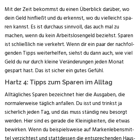
Mit der Zeit bekommst du einen Über­blick dar­über, wo
dein Geld hin­fließt und du erkennst, wo du viel­leicht spa­
ren kannst. Es ist durch­aus sinn­voll, das auch mal zu
machen, wenn du kein Arbeits­lo­sen­geld beziehst. Spa­ren
ist schließ­lich nie ver­kehrt. Wenn dir ein paar der nach­fol­
gen­den Tipps wei­ter­hel­fen, siehst du dann auch, wie viel
Geld du nur durch klei­ne Ver­än­de­run­gen jeden Monat
gespart hast. Das ist sicher ein gutes Gefühl.
Hartz 4: Tipps zum Spa­ren im Alltag
All­täg­li­ches Spa­ren bezeich­net hier die Aus­ga­ben, die
nor­ma­ler­wei­se täg­lich anfal­len. Du isst und trinkst ja
sicher­lich jeden Tag, und das muss stän­dig neu besorgt
wer­den. Hier sind es gera­de die Klei­nig­kei­ten, die etwas
bewir­ken. Wenn du bei­spiels­wei­se auf Mar­ken­le­bens­mit­
tel ver­zich­test und statt­des­sen die ent­spre­chen­den Haus­