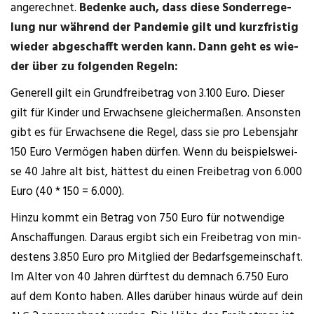
ange­rech­net.
Beden­ke auch, dass die­se Son­der­re­ge­
lung nur wäh­rend der Pan­de­mie gilt und kurz­fris­tig
wie­der abge­schafft wer­den kann. Dann geht es wie­
der über zu fol­gen­den Regeln:
Gene­rell gilt ein Grund­frei­be­trag von 3.100 Euro. Die­ser
gilt für Kin­der und Erwach­se­ne glei­cher­ma­ßen. Ansons­ten
gibt es für Erwach­se­ne die Regel, dass sie pro Lebens­jahr
150 Euro Ver­mö­gen haben dür­fen. Wenn du bei­spiels­wei­
se 40 Jah­re alt bist, hät­test du einen Frei­be­trag von 6.000
Euro (40 * 150 = 6.000).
Hin­zu kommt ein Betrag von 750 Euro für not­wen­di­ge
Anschaf­fun­gen. Dar­aus ergibt sich ein Frei­be­trag von min­
des­tens 3.850 Euro pro Mit­glied der Bedarfs­ge­mein­schaft.
Im Alter von 40 Jah­ren dürf­test du dem­nach 6.750 Euro
auf dem Kon­to haben. Alles dar­über hin­aus wür­de auf dein