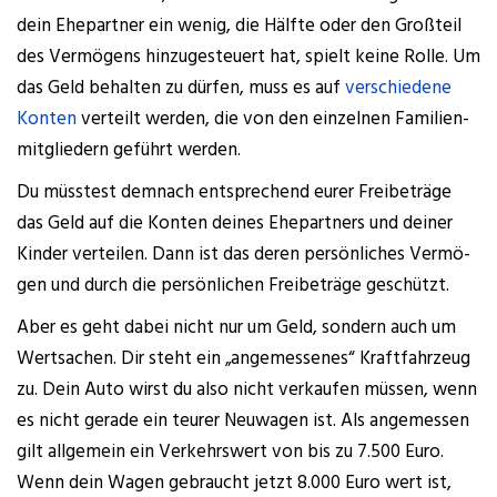
dein Ehe­part­ner ein wenig, die Hälf­te oder den Groß­teil
des Ver­mö­gens hin­zu­ge­steu­ert hat, spielt kei­ne Rol­le. Um
das Geld behal­ten zu dür­fen, muss es auf
ver­schie­de­ne
Kon­ten
ver­teilt wer­den, die von den ein­zel­nen Fami­li­en­
mit­glie­dern geführt werden.
Du müss­test dem­nach ent­spre­chend eurer Frei­be­trä­ge
das Geld auf die Kon­ten dei­nes Ehe­part­ners und dei­ner
Kin­der ver­tei­len. Dann ist das deren per­sön­li­ches Ver­mö­
gen und durch die per­sön­li­chen Frei­be­trä­ge geschützt.
Aber es geht dabei nicht nur um Geld, son­dern auch um
Wert­sa­chen. Dir steht ein „ange­mes­se­nes“ Kraft­fahr­zeug
zu. Dein Auto wirst du also nicht ver­kau­fen müs­sen, wenn
es nicht gera­de ein teu­rer Neu­wa­gen ist. Als ange­mes­sen
gilt all­ge­mein ein Ver­kehrs­wert von bis zu 7.500 Euro.
Wenn dein Wagen gebraucht jetzt 8.000 Euro wert ist,