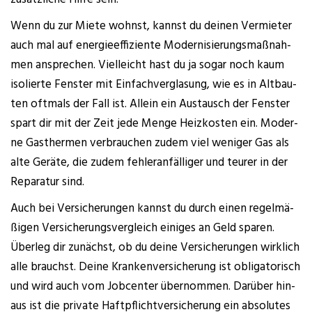
Wenn du zur Mie­te wohnst, kannst du dei­nen Ver­mie­ter
auch mal auf ener­gie­ef­fi­zi­en­te Moder­ni­sie­rungs­maß­nah­
men anspre­chen. Viel­leicht hast du ja sogar noch kaum
iso­lier­te Fens­ter mit Ein­fach­ver­gla­sung, wie es in Alt­bau­
ten oft­mals der Fall ist. Allein ein Aus­tausch der Fens­ter
spart dir mit der Zeit jede Men­ge Heiz­kos­ten ein. Moder­
ne Gas­ther­men ver­brau­chen zudem viel weni­ger Gas als
alte Gerä­te, die zudem feh­ler­an­fäl­li­ger und teu­rer in der
Repa­ra­tur sind.
Auch bei Ver­si­che­run­gen kannst du durch einen regel­mä­
ßi­gen Ver­si­che­rungs­ver­gleich eini­ges an Geld spa­ren.
Über­leg dir zunächst, ob du dei­ne Ver­si­che­run­gen wirk­lich
alle brauchst. Dei­ne Kran­ken­ver­si­che­rung ist obli­ga­to­risch
und wird auch vom Job­cen­ter über­nom­men. Dar­über hin­
aus ist die pri­va­te Haft­pflicht­ver­si­che­rung ein abso­lu­tes