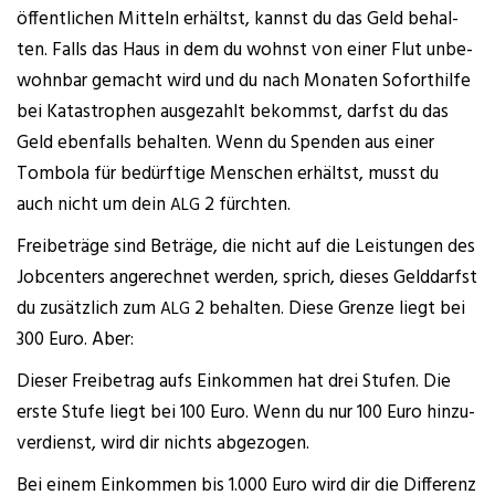
öffent­li­chen Mit­teln erhältst, kannst du das Geld behal­
ten. Falls das Haus in dem du wohnst von einer Flut unbe­
wohn­bar gemacht wird und du nach Mona­ten Sofort­hil­fe
bei Kata­stro­phen aus­ge­zahlt bekommst, darfst du das
Geld eben­falls behal­ten. Wenn du Spen­den aus einer
Tom­bo­la für bedürf­ti­ge Men­schen erhältst, musst du
auch nicht um dein
2 fürchten.
ALG
Frei­be­trä­ge sind Beträ­ge, die nicht auf die Leis­tun­gen des
Job­cen­ters ange­rech­net wer­den, sprich, die­ses Geld­darfst
du zusätz­lich zum
2 behal­ten. Die­se Gren­ze liegt bei
ALG
300 Euro. Aber:
Die­ser Frei­be­trag aufs Ein­kom­men hat drei Stu­fen. Die
ers­te Stu­fe liegt bei 100 Euro. Wenn du nur 100 Euro hin­zu­
ver­dienst, wird dir nichts abgezogen.
Bei einem Ein­kom­men bis 1.000 Euro wird dir die Dif­fe­renz