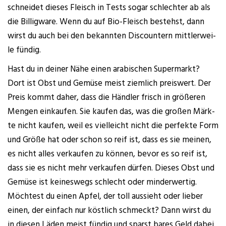
schnei­det die­ses Fleisch in Tests sogar schlech­ter ab als
die Bil­lig­wa­re. Wenn du auf Bio-Fleisch bestehst, dann
wirst du auch bei den bekann­ten Dis­coun­tern mitt­ler­wei­
le fündig.
Hast du in dei­ner Nähe einen ara­bi­schen Super­markt?
Dort ist Obst und Gemü­se meist ziem­lich preis­wert. Der
Preis kommt daher, dass die Händ­ler frisch in grö­ße­ren
Men­gen ein­kau­fen. Sie kau­fen das, was die gro­ßen Märk­
te nicht kau­fen, weil es viel­leicht nicht die per­fek­te Form
und Grö­ße hat oder schon so reif ist, dass es sie mei­nen,
es nicht alles ver­kau­fen zu kön­nen, bevor es so reif ist,
dass sie es nicht mehr ver­kau­fen dür­fen. Die­ses Obst und
Gemü­se ist kei­nes­wegs schlecht oder min­der­wer­tig.
Möch­test du einen Apfel, der toll aus­sieht oder lie­ber
einen, der ein­fach nur köst­lich schmeckt? Dann wirst du
in die­sen Läden meist fün­dig und sparst bares Geld dabei.