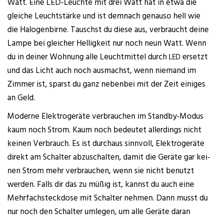
Watt. Eine LED-Leuch­te mit drei Watt hat in etwa die
glei­che Leucht­stär­ke und ist dem­nach genau­so hell wie
die Halo­gen­bir­ne. Tauschst du die­se aus, ver­braucht dei­ne
Lam­pe bei glei­cher Hel­lig­keit nur noch neun Watt. Wenn
du in dei­ner Woh­nung alle Leucht­mit­tel durch
ersetzt
LED
und das Licht auch noch aus­machst, wenn nie­mand im
Zim­mer ist, sparst du ganz neben­bei mit der Zeit eini­ges
an Geld.
Moder­ne Elek­tro­ge­rä­te ver­brau­chen im Stand­by-Modus
kaum noch Strom. Kaum noch bedeu­tet aller­dings nicht
kei­nen Ver­brauch. Es ist durch­aus sinn­voll, Elek­tro­ge­rä­te
direkt am Schal­ter abzu­schal­ten, damit die Gerä­te gar kei­
nen Strom mehr ver­brau­chen, wenn sie nicht benutzt
wer­den. Falls dir das zu müßig ist, kannst du auch eine
Mehr­fach­steck­do­se mit Schal­ter neh­men. Dann musst du
nur noch den Schal­ter umle­gen, um alle Gerä­te dar­an