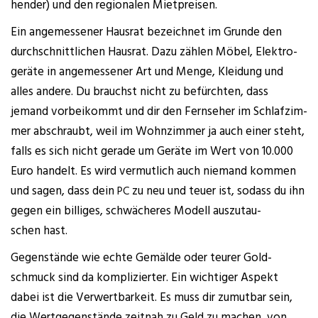
hen­der) und den regio­na­len Mietpreisen.
Ein ange­mes­se­ner Haus­rat bezeich­net im Grun­de den
durch­schnitt­li­chen Haus­rat. Dazu zäh­len Möbel, Elek­tro­
ge­rä­te in ange­mes­se­ner Art und Men­ge, Klei­dung und
alles ande­re. Du brauchst nicht zu befürch­ten, dass
jemand vor­bei­kommt und dir den Fern­se­her im Schlaf­zim­
mer abschraubt, weil im Wohn­zim­mer ja auch einer steht,
falls es sich nicht gera­de um Gerä­te im Wert von 10.000
Euro han­delt. Es wird ver­mut­lich auch nie­mand kom­men
und sagen, dass dein
zu neu und teu­er ist, sodass du ihn
PC
gegen ein bil­li­ges, schwä­che­res Modell aus­zu­tau­
schen hast.
Gegen­stän­de wie ech­te Gemäl­de oder teu­rer Gold­
schmuck sind da kom­pli­zier­ter. Ein wich­ti­ger Aspekt
dabei ist die Ver­wert­bar­keit. Es muss dir zumut­bar sein,
die Wert­ge­gen­stän­de zeit­nah zu Geld zu machen, von