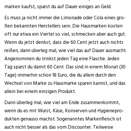
mar­ken kaufst, sparst du auf Dau­er eini­ges an Geld.
Es muss ja nicht immer die Limo­na­de oder Cola eines gro­
ßen bekann­ten Her­stel­lers sein. Die Haus­mar­ken kos­ten
oft nur etwa ein Vier­tel so viel, schme­cken aber auch gut.
Wenn du jetzt denkst, dass die 60 Cent jetzt auch nichts
rei­ßen, dann über­leg mal, wie viel das auf Dau­er aus­macht.
Ange­nom­men du trinkst jeden Tag eine Fla­sche. Jeden
Tag sparst du damit 60 Cent. Das sind in einem Monat (30
Tage) immer­hin schon 18 Euro, die du allein durch den
Wech­sel von Mar­ke zu Haus­mar­ke spa­ren kannst, und das
allein bei einem ein­zi­gen Produkt.
Dann über­leg mal, wie viel am Ende zusam­men­kommt,
wenn du es mit Wurst, Käse, Kon­ser­ven und Hygie­ne­pro­
duk­ten genau­so machst. Soge­nann­tes Mar­ken­fleisch ist
auch nicht bes­ser als das vom Dis­coun­ter. Teil­wei­se