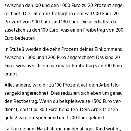
zwi­schen den 100 und den 1.000 Euro zu 20 Pro­zent ange­
rech­net. Die Dif­fe­renz beträgt in dem Fall 900 Euro. 20
Pro­zent von 900 Euro sind 180 Euro. Die­se erhältst du
zusätz­lich zu den 100 Euro, was einen Frei­be­trag von 280
Euro bedeutet.
In Stu­fe 3 wer­den die zehn Pro­zent dei­nes Ein­kom­mens
zwi­schen 1.000 und 1.200 Euro ange­rech­net. Das sind 20
Euro, wor­aus sich ein maxi­ma­ler Frei­be­trag von 300 Euro
ergibt.
Alles ande­re, wird dir zu 100 Pro­zent auf dein Arbeits­lo­
sen­geld ange­rech­net. Dies redu­ziert sich eben um genau
den Rest­be­trag. Wenn du bei­spiels­wei­se 1.500 Euro ver­
dienst, darfst du 300 Euro behal­ten. Dein Arbeits­lo­sen­
geld 2 wird ent­spre­chend um 1.200 Euro gekürzt.
Falls in dei­nem Haus­halt ein min­der­jäh­ri­ges Kind wohnt,