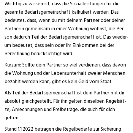
Wich­tig zu wis­sen ist, dass die Sozi­al­leis­tun­gen für die
gesam­te Bedarfs­ge­mein­schaft kal­ku­liert wer­den. Das
bedeu­tet, dass, wenn du mit dei­nem Part­ner oder dei­ner
Part­ne­rin gemein­sam in einer Woh­nung wohnst, die Per­
son dadurch Teil der Bedarfs­ge­mein­schaft ist. Das wie­der­
um bedeu­tet, dass sein oder ihr Ein­kom­men bei der
Berech­nung berück­sich­tigt wird.
Kurz­um: Soll­te dein Part­ner so viel ver­die­nen, dass davon
die Woh­nung und der Lebens­un­ter­halt zwei­er Men­schen
bezahlt wer­den kann, gibt es kein Geld vom Staat.
Als Teil der Bedarfs­ge­mein­schaft ist dein Part­ner mit dir
abso­lut gleich­ge­stellt. Für ihn gel­ten die­sel­ben Regel­sät­
ze, Anrech­nun­gen und Frei­be­trä­ge, die auch für dich
gelten.
Stand 1.1.2022 betra­gen die Regel­be­dar­fe zur Siche­rung