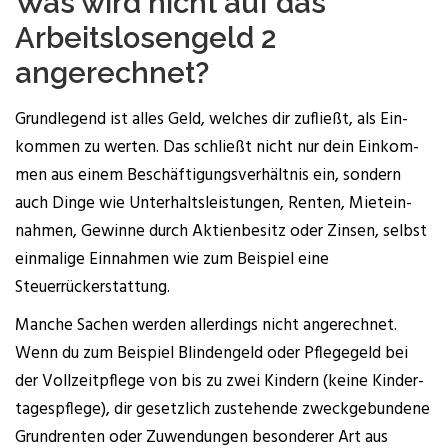
Was wird nicht auf das
Arbeits­lo­sen­geld 2
angerechnet?
Grund­le­gend ist alles Geld, wel­ches dir zufließt, als Ein­
kom­men zu wer­ten. Das schließt nicht nur dein Ein­kom­
men aus einem Beschäf­ti­gungs­ver­hält­nis ein, son­dern
auch Din­ge wie Unter­halts­leis­tun­gen, Ren­ten, Miet­ein­
nah­men, Gewin­ne durch Akti­en­be­sitz oder Zin­sen, selbst
ein­ma­li­ge Ein­nah­men wie zum Bei­spiel eine
Steuerrückerstattung.
Man­che Sachen wer­den aller­dings nicht ange­rech­net.
Wenn du zum Bei­spiel Blin­den­geld oder Pfle­ge­geld bei
der Voll­zeit­pfle­ge von bis zu zwei Kin­dern (kei­ne Kin­der­
ta­ges­pfle­ge), dir gesetz­lich zuste­hen­de zweck­ge­bun­de­ne
Grund­ren­ten oder Zuwen­dun­gen beson­de­rer Art aus