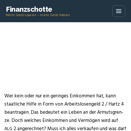
Finanzschotte
Mehr Geld sparen – mehr Geld haben
Wer kein oder nur ein gerin­ges Ein­kom­men hat, kann
staat­li­che Hil­fe in Form von Arbeits­lo­sen­geld 2 / Hartz 4
bean­tra­gen. Das bedeu­tet ein Leben an der Armuts­gren­
ze. Doch wel­ches Ein­kom­men und Ver­mö­gen wird auf
2 ange­rech­net? Muss ich alles ver­kau­fen und was darf
ALG