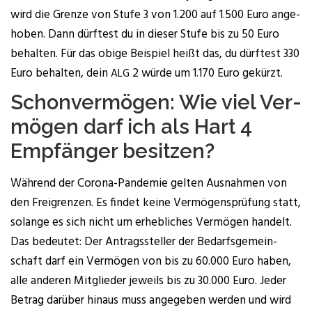
wird die Gren­ze von Stu­fe 3 von 1.200 auf 1.500 Euro ange­
ho­ben. Dann dürf­test du in die­ser Stu­fe bis zu 50 Euro
behal­ten. Für das obi­ge Bei­spiel heißt das, du dürf­test 330
Euro behal­ten, dein
2 wür­de um 1.170 Euro gekürzt.
ALG
Schon­ver­mö­gen: Wie viel Ver­
mö­gen darf ich als Hart 4
Emp­fän­ger besitzen?
Wäh­rend der Coro­na-Pan­de­mie gel­ten Aus­nah­men von
den Frei­gren­zen. Es fin­det kei­ne Ver­mö­gens­prü­fung statt,
solan­ge es sich nicht um erheb­li­ches Ver­mö­gen han­delt.
Das bedeu­tet: Der Antrags­stel­ler der Bedarfs­ge­mein­
schaft darf ein Ver­mö­gen von bis zu 60.000 Euro haben,
alle ande­ren Mit­glie­der jeweils bis zu 30.000 Euro. Jeder
Betrag dar­über hin­aus muss ange­ge­ben wer­den und wird