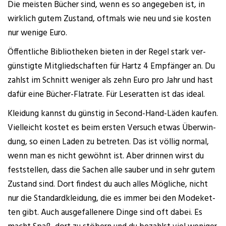
Die meis­ten Bücher sind, wenn es so ange­ge­ben ist, in
wirk­lich gutem Zustand, oft­mals wie neu und sie kos­ten
nur weni­ge Euro.
Öffent­li­che Biblio­the­ken bie­ten in der Regel stark ver­
güns­tig­te Mit­glied­schaf­ten für Hartz 4 Emp­fän­ger an. Du
zahlst im Schnitt weni­ger als zehn Euro pro Jahr und hast
dafür eine Bücher-Flat­rate. Für Lese­rat­ten ist das ideal.
Klei­dung kannst du güns­tig in Second-Hand-Läden kau­fen.
Viel­leicht kos­tet es beim ers­ten Ver­such etwas Über­win­
dung, so einen Laden zu betre­ten. Das ist völ­lig nor­mal,
wenn man es nicht gewöhnt ist. Aber drin­nen wirst du
fest­stel­len, dass die Sachen alle sau­ber und in sehr gutem
Zustand sind. Dort fin­dest du auch alles Mög­li­che, nicht
nur die Stan­dard­klei­dung, die es immer bei den Mode­ket­
ten gibt. Auch aus­ge­fal­le­ne­re Din­ge sind oft dabei. Es