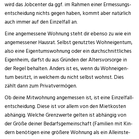
wird das Job­cen­ter da ggf. im Rah­men einer Ermes­sungs­
ent­schei­dung nichts gegen haben, kommt aber natür­lich
auch immer auf den Ein­zel­fall an.
Eine ange­mes­se­ne Woh­nung steht dir eben­so zu wie ein
ange­mes­se­ner Haus­rat. Selbst genutz­tes Wohn­ei­gen­tum,
also eine Eigen­tums­woh­nung oder ein durch­schnitt­li­ches
Eigen­heim, darfst du aus Grün­den der Alters­vor­sor­ge in
der Regel behal­ten. Anders ist es, wenn du Wohn­ei­gen­
tum besitzt, in wel­chem du nicht selbst wohnst. Dies
zählt dann zum Privatvermögen.
Ob dei­ne Mit­woh­nung ange­mes­sen ist, ist eine Ein­zel­fall­
ent­schei­dung. Die­se ist vor allem von den Miet­kos­ten
abhän­gig. Wel­che Grenz­wer­te gel­ten ist abhän­gig von
der Grö­ße dei­ner Bedarfs­ge­mein­schaft (Fami­li­en mit Kin­
dern benö­ti­gen eine grö­ße­re Woh­nung als ein Allein­ste­