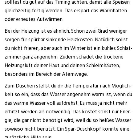
soll­test du gut auf das Timing ach­ten, damit alle Spei­sen
gleich­zei­tig fer­tig wer­den. Das erspart das Warm­hal­ten
oder erneu­tes Aufwärmen.
Bei der Hei­zung ist es ähn­lich. Schon zwei Grad weni­ger
sor­gen für spür­bar sin­ken­de Heiz­kos­ten. Natür­lich sollst
du nicht frie­ren, aber auch im Win­ter ist ein küh­les Schlaf­
zim­mer ganz ange­nehm. Zudem scha­det die tro­cke­ne
Hei­zungs­luft dei­ner Haut und dei­nen Schleim­häu­ten,
beson­ders im Bereich der Atemwege.
Zum Duschen stellst du dir die Tem­pe­ra­tur nach Mög­lich­
keit so ein, dass das Was­ser ange­nehm warm ist, wenn du
das war­me Was­ser voll auf­drehst. Es muss ja nicht mehr
erhitzt wer­den als not­wen­dig. Das kos­tet sonst nur Ener­
gie, die gar nicht benö­tigt wird, weil du so hei­ßes Was­ser
sowie­so nicht benutzt. Ein Spar-Dusch­kopf könn­te eine
zusätz­li­che Hil­fe sein.