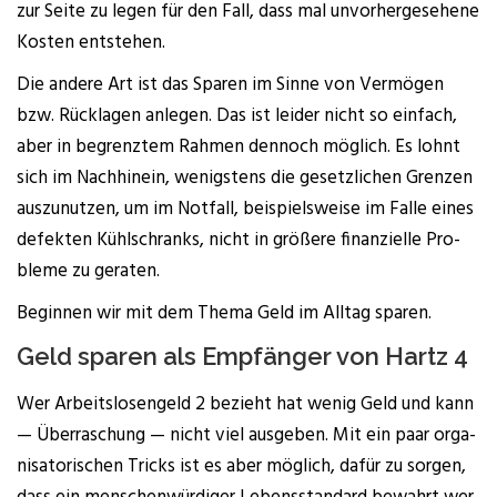
zur Sei­te zu legen für den Fall, dass mal unvor­her­ge­se­he­ne
Kos­ten entstehen.
Die ande­re Art ist das Spa­ren im Sin­ne von Ver­mö­gen
bzw. Rück­la­gen anle­gen. Das ist lei­der nicht so ein­fach,
aber in begrenz­tem Rah­men den­noch mög­lich. Es lohnt
sich im Nach­hin­ein, wenigs­tens die gesetz­li­chen Gren­zen
aus­zu­nut­zen, um im Not­fall, bei­spiels­wei­se im Fal­le eines
defek­ten Kühl­schranks, nicht in grö­ße­re finan­zi­el­le Pro­
ble­me zu geraten.
Begin­nen wir mit dem The­ma Geld im All­tag sparen.
Geld spa­ren als Emp­fän­ger von Hartz 4
Wer Arbeits­lo­sen­geld 2 bezieht hat wenig Geld und kann
— Über­ra­schung — nicht viel aus­ge­ben. Mit ein paar orga­
ni­sa­to­ri­schen Tricks ist es aber mög­lich, dafür zu sor­gen,