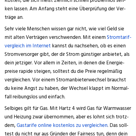
Kos­ten, die sich meist ziem­lich schnell pro­blem­los sen­
ken las­sen. Am Anfang steht eine Über­prü­fung der Ver­
trä­ge an.
Sehr vie­le Men­schen wis­sen gar nicht, wie viel Geld sie
mit alten Ver­trä­gen ver­schwen­den. Mit einem
Strom­ta­rif­
ver­gleich im Inter­net
kannst du nach­se­hen, ob es einen
Strom­ver­sor­ger gibt, der dir Strom güns­ti­ger anbie­tet, als
dein jet­zi­ger. Vor allem in Zei­ten, in denen die Ener­gie­
prei­se rapi­de stei­gen, soll­test du die Preie regel­mä­ßig
ver­glei­chen. Vor einem Strom­an­bie­ter­wech­sel brauchst
du kei­ne Angst zu haben, der Wech­sel klappt im Nor­mal­
fall rei­bungs­los und einfach.
Sel­bi­ges gilt für Gas. Mit Hartz 4 wird Gas für Warm­was­ser
und Hei­zung zwar über­nom­men, aber es lohnt sich trotz­
dem,
Gas­ta­ri­fe online kos­ten­los zu ver­glei­chen
. Das soll­
test du nicht nur aus Grün­den der Fair­ness tun, denn dein