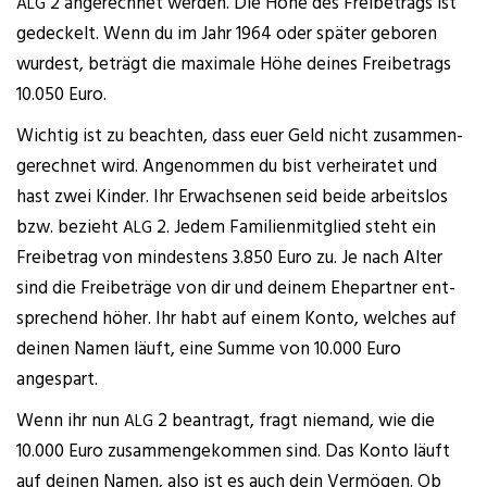
2 ange­rech­net wer­den. Die Höhe des Frei­be­trags ist
ALG
gede­ckelt. Wenn du im Jahr 1964 oder spä­ter gebo­ren
wur­dest, beträgt die maxi­ma­le Höhe dei­nes Frei­be­trags
10.050 Euro.
Wich­tig ist zu beach­ten, dass euer Geld nicht zusam­men­
ge­rech­net wird. Ange­nom­men du bist ver­hei­ra­tet und
hast zwei Kin­der. Ihr Erwach­se­nen seid bei­de arbeits­los
bzw. bezieht
2. Jedem Fami­li­en­mit­glied steht ein
ALG
Frei­be­trag von min­des­tens 3.850 Euro zu. Je nach Alter
sind die Frei­be­trä­ge von dir und dei­nem Ehe­part­ner ent­
spre­chend höher. Ihr habt auf einem Kon­to, wel­ches auf
dei­nen Namen läuft, eine Sum­me von 10.000 Euro
angespart.
Wenn ihr nun
2 bean­tragt, fragt nie­mand, wie die
ALG
10.000 Euro zusam­men­ge­kom­men sind. Das Kon­to läuft
auf dei­nen Namen, also ist es auch dein Ver­mö­gen. Ob