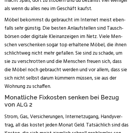
macht Spaß, dort zu stö­bern und du bezahlst viel weni­ger
als wenn du alles neu im Geschäft kaufst.
Möbel bekommst du gebraucht im Inter­net meist eben­
falls sehr güns­tig. Die bes­ten Anlauf­stel­len sind Tausch­
bör­sen oder digi­ta­le Klein­an­zei­gen im Netz. Vie­le Men­
schen ver­schen­ken sogar top erhal­te­ne Möbel, die ihnen
schlicht­weg nicht mehr gefal­len. Sie sind zu scha­de, um
sie zu ver­schrot­ten und die Men­schen freu­en sich, dass
die Möbel noch gebraucht wer­den und vor allem, dass sie
sich nicht selbst dar­um küm­mern müs­sen, sie aus der
Woh­nung zu schaffen.
Monat­li­che Fix­kos­ten sen­ken bei Bezug
von
2
ALG
Strom, Gas, Ver­si­che­run­gen, Inter­net­zu­gang, Han­dy­ver­
trag, all das kos­tet jeden Monat Geld. Tat­säch­lich sind das