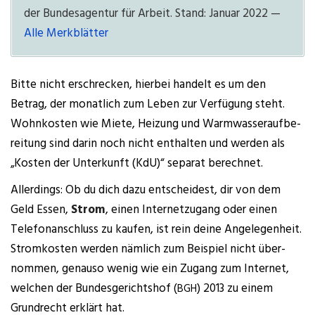
der Bun­des­agen­tur für Arbeit. Stand: Janu­ar 2022 —
Alle Merk­blät­ter
Bit­te nicht erschre­cken, hier­bei han­delt es um den
Betrag, der monat­lich zum Leben zur Ver­fü­gung steht.
Wohn­kos­ten wie Mie­te, Hei­zung und Warm­was­ser­auf­be­
rei­tung sind dar­in noch nicht ent­hal­ten und wer­den als
„Kos­ten der Unter­kunft (KdU)“ sepa­rat berechnet.
Aller­dings: Ob du dich dazu ent­schei­dest, dir von dem
Geld Essen,
Strom
, einen Inter­net­zu­gang oder einen
Tele­fon­an­schluss zu kau­fen, ist rein dei­ne Ange­le­gen­heit.
Strom­kos­ten wer­den näm­lich zum Bei­spiel nicht über­
nom­men, genau­so wenig wie ein Zugang zum Inter­net,
wel­chen der Bun­des­ge­richts­hof (
) 2013 zu einem
BGH
Grund­recht erklärt hat.