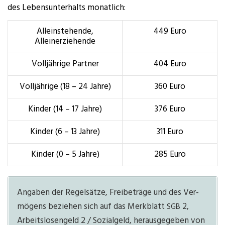
des Lebens­un­ter­halts monatlich:
Allein­ste­hen­de,
449 Euro
Alleinerziehende
Voll­jäh­ri­ge Partner
404 Euro
Voll­jäh­ri­ge (18 – 24 Jahre)
360 Euro
Kin­der (14 – 17 Jahre)
376 Euro
Kin­der (6 – 13 Jahre)
311 Euro
Kin­der (0 – 5 Jahre)
285 Euro
Anga­ben der Regel­sät­ze, Frei­be­trä­ge und des Ver­
mö­gens bezie­hen sich auf das Merk­blatt
2,
SGB
Arbeits­lo­sen­geld 2 / Sozi­al­geld, her­aus­ge­ge­ben von