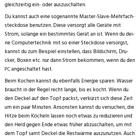
gleich­zei­tig ein- oder auszuschalten.
Du kannst auch eine soge­nann­te Mas­ter-Slave-Mehr­fach­
steck­do­se benut­zen. Die­se ver­sorgt alle Gerä­te mit
Strom, solan­ge ein bestimm­tes Gerät an ist. Wenn du dei­
ne Com­pu­ter­tech­nik mit so einer Steck­do­se ver­sorgst,
kannst du zum Bei­spiel ein­stel­len, dass Bild­schirm, Dru­
cker, Boxen etc. nur dann Strom bekom­men, wenn du den
ange­schal­tet hast.
PC
Beim Kochen kannst du eben­falls Ener­gie spa­ren. Was­ser
braucht in der Regel recht lan­ge, bis es kocht. Wenn du
den Deckel auf den Topf packst, ver­kürzt sich die­se Zeit
um ein paar Minu­ten. Ansons­ten kannst du ver­su­chen, die
Hit­ze beim Köcheln las­sen noch etwas zu redu­zie­ren und
den Herd gegen Ende etwas frü­her abzu­schal­ten, um mit
dem Topf samt Deckel die Rest­wär­me aus­zu­nut­zen. Auch