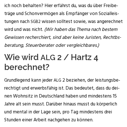
ich noch behal­ten? Hier erfährst du, was du über Frei­be­
trä­ge und Schon­ver­mö­gen als Emp­fän­ger von Sozi­al­leis­
tun­gen nach
wis­sen soll­test sowie, was ange­rech­net
SGB2
wird und was nicht.
(Wir haben das The­ma nach bes­tem
Gewis­sen recher­chiert, sind aber kei­ne Juris­ten, Recht­bs­
be­ra­tung, Steu­er­be­ra­ter oder vergleichbares.)
Wie wird
2 / Hartz 4
ALG
berechnet?
Grund­le­gend kann jeder
2 bezie­hen, der leis­tungs­be­
ALG
rech­tigt und erwerbs­fä­hig ist. Das bedeu­tet, dass du dei­
nen Wohn­sitz in Deutsch­land haben und min­des­tens 15
Jah­re alt sein musst. Dar­über hin­aus musst du kör­per­lich
und men­tal in der Lage sein, pro Tag min­des­tens drei
Stun­den einer Arbeit nach­ge­hen zu können.