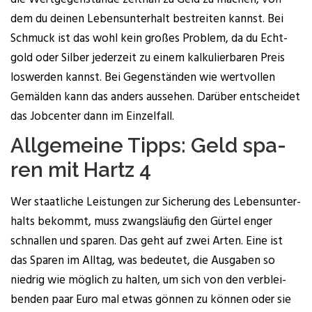
dem du dei­nen Lebens­un­ter­halt bestrei­ten kannst. Bei
Schmuck ist das wohl kein gro­ßes Pro­blem, da du Echt­
gold oder Sil­ber jeder­zeit zu einem kal­ku­lier­ba­ren Preis
los­wer­den kannst. Bei Gegen­stän­den wie wert­vol­len
Gemäl­den kann das anders aus­se­hen. Dar­über ent­schei­det
das Job­cen­ter dann im Einzelfall.
All­ge­mei­ne Tipps: Geld spa­
ren mit Hartz 4
Wer staat­li­che Leis­tun­gen zur Siche­rung des Lebens­un­ter­
halts bekommt, muss zwangs­läu­fig den Gür­tel enger
schnal­len und spa­ren. Das geht auf zwei Arten. Eine ist
das Spa­ren im All­tag, was bedeu­tet, die Aus­ga­ben so
nied­rig wie mög­lich zu hal­ten, um sich von den ver­blei­
ben­den paar Euro mal etwas gön­nen zu kön­nen oder sie