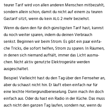
teu­rer Tarif wird von allen ande­ren Men­schen mit­be­zahlt,
son­dern allein schon, damit du nicht auf einem zu teu­ren
Gas­ta­rif sitzt, wenn du kein
2 mehr beziehst.
ALG
Wenn du dann den für dich güns­tigs­ten Tarif hast, kannst
du noch wei­ter spa­ren, indem du dei­nen Ver­brauch
senkst. Begin­nen wir beim Strom. Es gibt ein paar ein­fa­
che Tricks, die sofort hel­fen, Strom zu spa­ren. In Räu­men,
in denen sich nie­mand auf­hält, immer das Licht aus­ma­
chen. Nicht aktiv genutz­te Elek­tro­ge­rä­te wer­den
ausgeschaltet.
Bei­spiel: Viel­leicht hast du den Tag über den Fern­se­her an,
aber du schaust nicht hin. Er läuft eben ein­fach nur für
eine leich­te Hin­ter­grund­be­rie­se­lung. Dann mach ihn doch
ein­fach aus. Oder du hast ein Radio in der Küche. Das muss
auch nicht den gan­zen Tag lau­fen, son­dern nur, wenn du