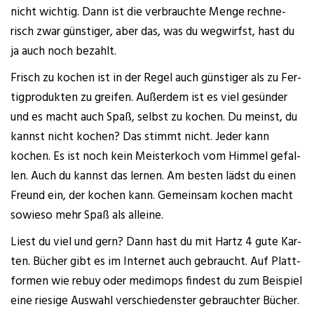
nicht wich­tig. Dann ist die ver­brauch­te Men­ge rech­ne­
risch zwar güns­ti­ger, aber das, was du weg­wirfst, hast du
ja auch noch bezahlt.
Frisch zu kochen ist in der Regel auch güns­ti­ger als zu Fer­
tig­pro­duk­ten zu grei­fen. Außer­dem ist es viel gesün­der
und es macht auch Spaß, selbst zu kochen. Du meinst, du
kannst nicht kochen? Das stimmt nicht. Jeder kann
kochen. Es ist noch kein Meis­ter­koch vom Him­mel gefal­
len. Auch du kannst das ler­nen. Am bes­ten lädst du einen
Freund ein, der kochen kann. Gemein­sam kochen macht
sowie­so mehr Spaß als alleine.
Liest du viel und gern? Dann hast du mit Hartz 4 gute Kar­
ten. Bücher gibt es im Inter­net auch gebraucht. Auf Platt­
for­men wie rebuy oder medim­ops fin­dest du zum Bei­spiel
eine rie­si­ge Aus­wahl ver­schie­dens­ter gebrauch­ter Bücher.